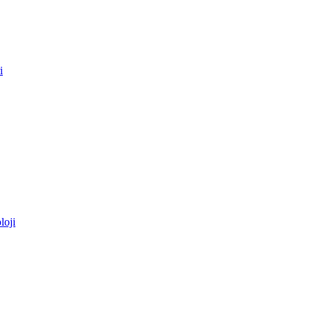
i
loji