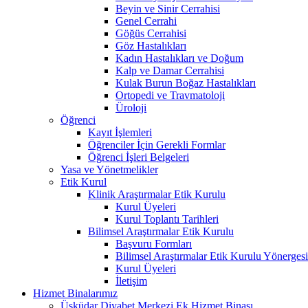
Beyin ve Sinir Cerrahisi
Genel Cerrahi
Göğüs Cerrahisi
Göz Hastalıkları
Kadın Hastalıkları ve Doğum
Kalp ve Damar Cerrahisi
Kulak Burun Boğaz Hastalıkları
Ortopedi ve Travmatoloji
Üroloji
Öğrenci
Kayıt İşlemleri
Öğrenciler İçin Gerekli Formlar
Öğrenci İşleri Belgeleri
Yasa ve Yönetmelikler
Etik Kurul
Klinik Araştırmalar Etik Kurulu
Kurul Üyeleri
Kurul Toplantı Tarihleri
Bilimsel Araştırmalar Etik Kurulu
Başvuru Formları
Bilimsel Araştırmalar Etik Kurulu Yönerges
Kurul Üyeleri
İletişim
Hizmet Binalarımız
Üsküdar Diyabet Merkezi Ek Hizmet Binası