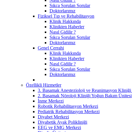
Nasıl Gidilir ?
Sıkça Sorulan Sorular
Doktorlarımız
Fiziksel Tıp ve Rehabilitasyon
Klinik Hakkında
Klinikten Haberler
Nasıl Gidilir ?
Sıkça Sorulan Sorular
Doktorlarımız
Genel Cerrahi
Klinik Hakkında
Klinikten Haberler
Nasıl Gidilir ?
Sıkça Sorulan Sorular
Doktorlarımız
Özellikli Hizmetler
3. Basamak Anestezioloji ve Reanimasyon Kliniğ
2. Basamak Nöroloji Kliniği Yoğun Bakım Ünitesi
İnme Merkezi
Robotik Rehabilitasyon Merkezi
Pediatrik Rehabilitasyon Merkezi
Diyabet Merkezi
Diyabetik Ayak Polikliniği
EEG ve EMG Merkezi