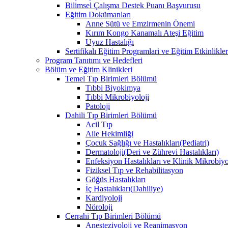
Bilimsel Çalışma Destek Puanı Başvurusu
Eğitim Dokümanları
​Anne Sütü ve Emzirmenin Önemi
Kırım Kongo Kanamalı Ateşi Eğitim
Uyuz Hastalığı
Sertifikalı Eğitim Programlari ve Eğitim Etkinlikler
Program Tanıtımı ve Hedefleri
Bölüm ve Eğitim Klinikleri
Temel Tıp Birimleri Bölümü
Tıbbi Biyokimya
Tıbbi Mikrobiyoloji
Patoloji
Dahili Tıp Birimleri Bölümü
Acil Tıp
Aile Hekimliği
Çocuk Sağlığı ve Hastalıkları(Pediatri)
Dermatoloji(Deri ve Zührevi Hastalıkları)
Enfeksiyon Hastalıkları ve Klinik Mikrobiyo
Fiziksel Tıp ve Rehabilitasyon
Göğüs Hastalıkları
İç Hastalıkları(Dahiliye)
Kardiyoloji
Nöroloji
Cerrahi Tıp Birimleri Bölümü
Anesteziyoloji ve Reanimasyon