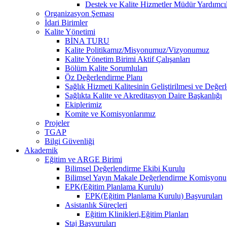
Destek ve Kalite Hizmetler Müdür Yardımcıl
Organizasyon Şeması
İdari Birimler
Kalite Yönetimi
BİNA TURU
Kalite Politikamız/Misyonumuz/Vizyonumuz
Kalite Yönetim Birimi Aktif Çalışanları
Bölüm Kalite Sorumluları
Öz Değerlendirme Planı
Sağlık Hizmeti Kalitesinin Geliştirilmesi ve Değer
Sağlıkta Kalite ve Akreditasyon Daire Başkanlığı
Ekiplerimiz
Komite ve Komisyonlarımız
Projeler
TGAP
Bilgi Güvenliği
Akademik
Eğitim ve ARGE Birimi
Bilimsel Değerlendirme Ekibi Kurulu
Bilimsel Yayın Makale Değerlendirme Komisyonu
EPK(Eğitim Planlama Kurulu)
EPK(Eğitim Planlama Kurulu) Başvuruları
Asistanlık Süreçleri
Eğitim Klinikleri,Eğitim Planları
Staj Başvuruları