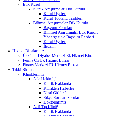
Etik Kurul
Klinik Araştırmalar Etik Kurulu
Kurul Üyeleri
Kurul Toplantı Tarihleri
Bilimsel Araştırmalar Etik Kurulu
Başvuru Formları
Bilimsel Araştırmalar Etik Kurulu
Yönergesi ve Başvuru Rehberi
Kurul Üyeleri
İletişim
Hizmet Binalarımız
Üsküdar Diyabet Merkezi Ek Hizmet Binası
Feriha Öz Ek Hizmet Binası
Finans Merkezi Ek Hizmet Binası
Tıbbi Birimler
Kliniklerimiz
Aile Hekimliği
Klinik Hakkında
Klinikten Haberler
Nasıl Gidilir ?
Sıkça Sorulan Sorular
Doktorlarımız
Acil Tıp Kliniği
Klinik Hakkında