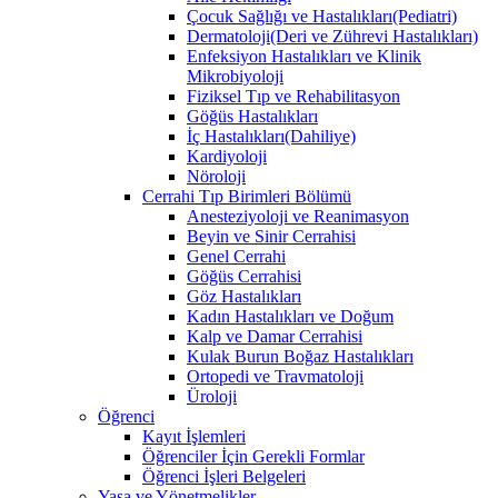
Çocuk Sağlığı ve Hastalıkları(Pediatri)
Dermatoloji(Deri ve Zührevi Hastalıkları)
Enfeksiyon Hastalıkları ve Klinik
Mikrobiyoloji
Fiziksel Tıp ve Rehabilitasyon
Göğüs Hastalıkları
İç Hastalıkları(Dahiliye)
Kardiyoloji
Nöroloji
Cerrahi Tıp Birimleri Bölümü
Anesteziyoloji ve Reanimasyon
Beyin ve Sinir Cerrahisi
Genel Cerrahi
Göğüs Cerrahisi
Göz Hastalıkları
Kadın Hastalıkları ve Doğum
Kalp ve Damar Cerrahisi
Kulak Burun Boğaz Hastalıkları
Ortopedi ve Travmatoloji
Üroloji
Öğrenci
Kayıt İşlemleri
Öğrenciler İçin Gerekli Formlar
Öğrenci İşleri Belgeleri
Yasa ve Yönetmelikler