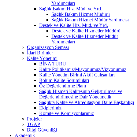
Yardımcıları
Sağlık Bakım Hiz. Müd. ve Yrd.
Sağlık Bakım Hizmet Müdürü
Sağlık Bakım Hizmet Müdür Yardımcısı
Destek ve Kalite Hiz. Müd. ve Yrd.
Destek ve Kalite Hizmetler Müdürü
Destek ve Kalite Hizmetler Müdür
Yardımcıları
Organizasyon Şeması
İdari Birimler
Kalite Yönetimi
BİNA TURU
Kalite Politikamız/Misyonumuz/Vizyonumuz
Kalite Yönetim Birimi Aktif Çalışanları
Bölüm Kalite Sorumluları
Öz Değerlendirme Planı
Sağlık Hizmeti Kalitesinin Geliştirilmesi ve
Değerlendirilmesine Dair Yönetmelik
Sağlıkta Kalite ve Akreditasyon Daire Başkanlığı
Ekiplerimiz
Komite ve Komisyonlarımız
Projeler
TGAP
Bilgi Güvenliği
Akademik