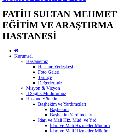
FATİH SULTAN MEHMET
EĞİTİM VE ARAŞTIRMA
HASTANESİ
Kurumsal
Hastanemiz
Hastane Yerleşkesi
Foto Galeri
Tarihçe
Değerlerimiz
Misyon & Vizyon
İl Sağlık Müdürümüz
Hastane Yönetimi
Başhekim ve Yardımcıları
Başhekim
Başhekim Yardımcıları
İdari ve Mali Hiz. Müd. ve Yrd.
İdari ve Mali Hizmetler Müdürü
İdari ve Mali Hizmetler Müdür