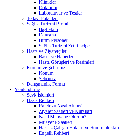
Klinikler
Doktorlar
Laboratuvar ve Testler
Tedavi Paketleri
Sağlık Turizmi Birimi
Başhekim
Danışma
Birim Personeli
Sağlık Turizmi Yetki belgesi
Hasta ve Ziyaretçiler
Basın ve Haberler
Hasta Görüşleri ve Resimleri
Konum ve Şehrimiz
Konum
Şehrimiz
Danışmanlık Formu
Yönlendirme
Sevk İşlemleri
Hasta Rehberi
Randevu Nasıl Alınır?
Ziyaret Saatleri ve Kuralları
Nasıl Muayene Olurum?
Muayene Saatleri
Hasta - Çalışan Hakları ve Sorumlulukları
Engelli Rehberi