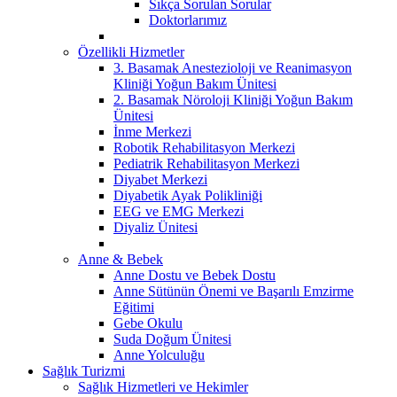
Sıkça Sorulan Sorular
Doktorlarımız
Özellikli Hizmetler
3. Basamak Anestezioloji ve Reanimasyon
Kliniği Yoğun Bakım Ünitesi
2. Basamak Nöroloji Kliniği Yoğun Bakım
Ünitesi
İnme Merkezi
Robotik Rehabilitasyon Merkezi
Pediatrik Rehabilitasyon Merkezi
Diyabet Merkezi
Diyabetik Ayak Polikliniği
EEG ve EMG Merkezi
Diyaliz Ünitesi
Anne & Bebek
Anne Dostu ve Bebek Dostu
Anne Sütünün Önemi ve Başarılı Emzirme
Eğitimi
Gebe Okulu
Suda Doğum Ünitesi
Anne Yolculuğu
Sağlık Turizmi
Sağlık Hizmetleri ve Hekimler