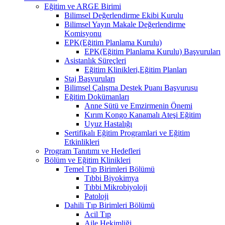
Eğitim ve ARGE Birimi
Bilimsel Değerlendirme Ekibi Kurulu
Bilimsel Yayın Makale Değerlendirme
Komisyonu
EPK(Eğitim Planlama Kurulu)
EPK(Eğitim Planlama Kurulu) Başvuruları
Asistanlık Süreçleri
Eğitim Klinikleri,Eğitim Planları
Staj Başvuruları
Bilimsel Çalışma Destek Puanı Başvurusu
Eğitim Dokümanları
​Anne Sütü ve Emzirmenin Önemi
Kırım Kongo Kanamalı Ateşi Eğitim
Uyuz Hastalığı
Sertifikalı Eğitim Programlari ve Eğitim
Etkinlikleri
Program Tanıtımı ve Hedefleri
Bölüm ve Eğitim Klinikleri
Temel Tıp Birimleri Bölümü
Tıbbi Biyokimya
Tıbbi Mikrobiyoloji
Patoloji
Dahili Tıp Birimleri Bölümü
Acil Tıp
Aile Hekimliği