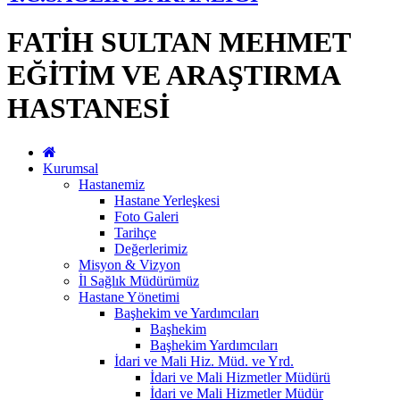
FATİH SULTAN MEHMET
EĞİTİM VE ARAŞTIRMA
HASTANESİ
Kurumsal
Hastanemiz
Hastane Yerleşkesi
Foto Galeri
Tarihçe
Değerlerimiz
Misyon & Vizyon
İl Sağlık Müdürümüz
Hastane Yönetimi
Başhekim ve Yardımcıları
Başhekim
Başhekim Yardımcıları
İdari ve Mali Hiz. Müd. ve Yrd.
İdari ve Mali Hizmetler Müdürü
İdari ve Mali Hizmetler Müdür