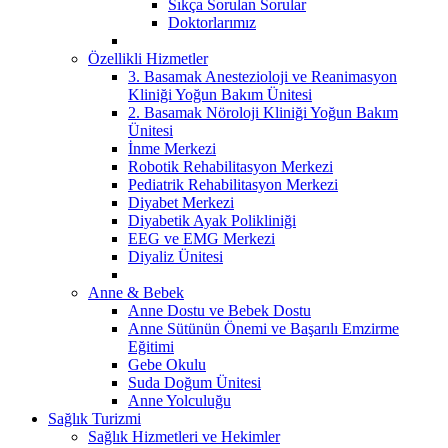
Sıkça Sorulan Sorular
Doktorlarımız
Özellikli Hizmetler
3. Basamak Anestezioloji ve Reanimasyon
Kliniği Yoğun Bakım Ünitesi
2. Basamak Nöroloji Kliniği Yoğun Bakım
Ünitesi
İnme Merkezi
Robotik Rehabilitasyon Merkezi
Pediatrik Rehabilitasyon Merkezi
Diyabet Merkezi
Diyabetik Ayak Polikliniği
EEG ve EMG Merkezi
Diyaliz Ünitesi
Anne & Bebek
Anne Dostu ve Bebek Dostu
Anne Sütünün Önemi ve Başarılı Emzirme
Eğitimi
Gebe Okulu
Suda Doğum Ünitesi
Anne Yolculuğu
Sağlık Turizmi
Sağlık Hizmetleri ve Hekimler