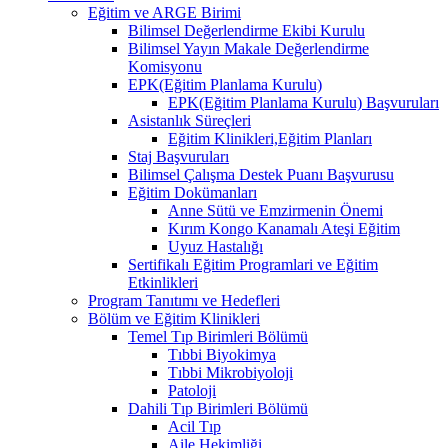
Eğitim ve ARGE Birimi
Bilimsel Değerlendirme Ekibi Kurulu
Bilimsel Yayın Makale Değerlendirme
Komisyonu
EPK(Eğitim Planlama Kurulu)
EPK(Eğitim Planlama Kurulu) Başvuruları
Asistanlık Süreçleri
Eğitim Klinikleri,Eğitim Planları
Staj Başvuruları
Bilimsel Çalışma Destek Puanı Başvurusu
Eğitim Dokümanları
​Anne Sütü ve Emzirmenin Önemi
Kırım Kongo Kanamalı Ateşi Eğitim
Uyuz Hastalığı
Sertifikalı Eğitim Programlari ve Eğitim
Etkinlikleri
Program Tanıtımı ve Hedefleri
Bölüm ve Eğitim Klinikleri
Temel Tıp Birimleri Bölümü
Tıbbi Biyokimya
Tıbbi Mikrobiyoloji
Patoloji
Dahili Tıp Birimleri Bölümü
Acil Tıp
Aile Hekimliği