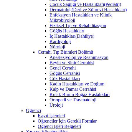
Çocuk Sağlığı ve Hastalıkları(Pediatri)
Dermatoloji(Deri ve Zührevi Hastalıkları)
Enfeksiyon Hastalıkları ve Klinik
Mikrobiyoloji
Fiziksel Tıp ve Rehabilitasyon
Göğüs Hastalıkları
İç Hastalıkları(Dahiliye)
Kardiyoloji
Nöroloji
Cerrahi Tıp Birimleri Bölümü
Anesteziyoloji ve Reanimasyon
Beyin ve Sinir Cerrahisi
Genel Cerrahi
Göğüs Cerrahisi
Göz Hastalıkları
Kadın Hastalıkları ve Doğum
Kalp ve Damar Cerrahisi
Kulak Burun Boğaz Hastalıkları
Ortopedi ve Travmatoloji
Üroloji
Öğrenci
Kayıt İşlemleri
Öğrenciler İçin Gerekli Formlar
Öğrenci İşleri Belgeleri
Yasa ve Yönetmelikler