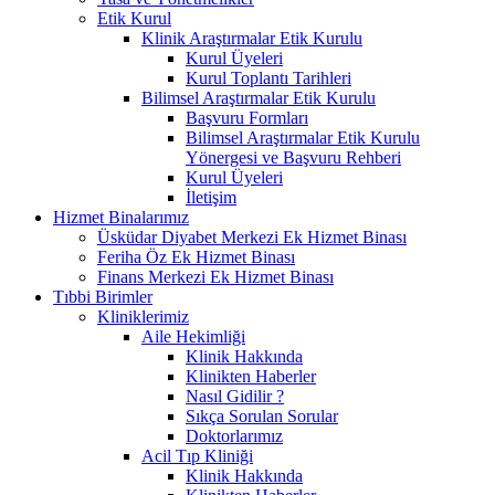
Etik Kurul
Klinik Araştırmalar Etik Kurulu
Kurul Üyeleri
Kurul Toplantı Tarihleri
Bilimsel Araştırmalar Etik Kurulu
Başvuru Formları
Bilimsel Araştırmalar Etik Kurulu
Yönergesi ve Başvuru Rehberi
Kurul Üyeleri
İletişim
Hizmet Binalarımız
Üsküdar Diyabet Merkezi Ek Hizmet Binası
Feriha Öz Ek Hizmet Binası
Finans Merkezi Ek Hizmet Binası
Tıbbi Birimler
Kliniklerimiz
Aile Hekimliği
Klinik Hakkında
Klinikten Haberler
Nasıl Gidilir ?
Sıkça Sorulan Sorular
Doktorlarımız
Acil Tıp Kliniği
Klinik Hakkında