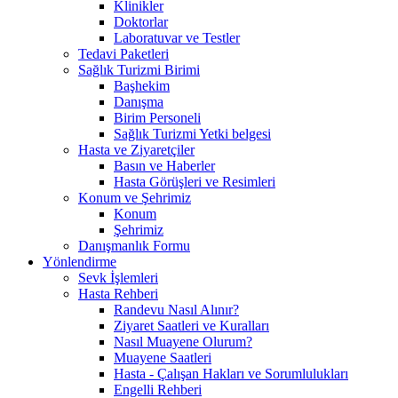
Klinikler
Doktorlar
Laboratuvar ve Testler
Tedavi Paketleri
Sağlık Turizmi Birimi
Başhekim
Danışma
Birim Personeli
Sağlık Turizmi Yetki belgesi
Hasta ve Ziyaretçiler
Basın ve Haberler
Hasta Görüşleri ve Resimleri
Konum ve Şehrimiz
Konum
Şehrimiz
Danışmanlık Formu
Yönlendirme
Sevk İşlemleri
Hasta Rehberi
Randevu Nasıl Alınır?
Ziyaret Saatleri ve Kuralları
Nasıl Muayene Olurum?
Muayene Saatleri
Hasta - Çalışan Hakları ve Sorumlulukları
Engelli Rehberi