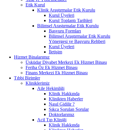
Etik Kurul
Klinik Araştırmalar Etik Kurulu
Kurul Üyeleri
Kurul Toplantı Tarihleri
Bilimsel Araştırmalar Etik Kurulu
Başvuru Formları
Bilimsel Araştırmalar Etik Kurulu
Yönergesi ve Başvuru Rehberi
Kurul Üyeleri
İletişim
Hizmet Binalarımız
Üsküdar Diyabet Merkezi Ek Hizmet Binası
Feriha Öz Ek Hizmet Binası
Finans Merkezi Ek Hizmet Binası
Tıbbi Birimler
Kliniklerimiz
Aile Hekimliği
Klinik Hakkında
Klinikten Haberler
Nasıl Gidilir ?
Sıkça Sorulan Sorular
Doktorlarımız
Acil Tıp Kliniği
Klinik Hakkında