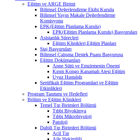
Eğitim ve ARGE Birimi
Bilimsel Değerlendirme Ekibi Kurulu
Bilimsel Yayın Makale Değerlendirme
Komisyonu
EPK(Eğitim Planlama Kurulu)
EPK(Eğitim Planlama Kurulu) Başvuruları
Asistanlık Süreçleri
Eğitim Klinikleri,Eğitim Planları
Staj Başvuruları
Bilimsel Çalışma Destek Puanı Başvurusu
Eğitim Dokümanları
​Anne Sütü ve Emzirmenin Önemi
Kırım Kongo Kanamalı Ateşi Eğitim
Uyuz Hastalığı
Sertifikalı Eğitim Programlari ve Eğitim
Etkinlikleri
Program Tanıtımı ve Hedefleri
Bölüm ve Eğitim Klinikleri
Temel Tıp Birimleri Bölümü
Tıbbi Biyokimya
Tıbbi Mikrobiyoloji
Patoloji
Dahili Tıp Birimleri Bölümü
Acil Tıp
Aile Hekimliği