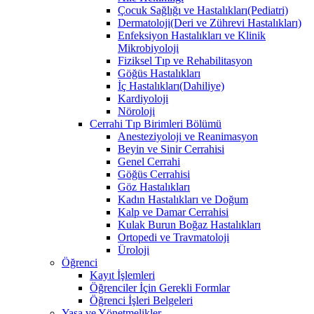
Çocuk Sağlığı ve Hastalıkları(Pediatri)
Dermatoloji(Deri ve Zührevi Hastalıkları)
Enfeksiyon Hastalıkları ve Klinik
Mikrobiyoloji
Fiziksel Tıp ve Rehabilitasyon
Göğüs Hastalıkları
İç Hastalıkları(Dahiliye)
Kardiyoloji
Nöroloji
Cerrahi Tıp Birimleri Bölümü
Anesteziyoloji ve Reanimasyon
Beyin ve Sinir Cerrahisi
Genel Cerrahi
Göğüs Cerrahisi
Göz Hastalıkları
Kadın Hastalıkları ve Doğum
Kalp ve Damar Cerrahisi
Kulak Burun Boğaz Hastalıkları
Ortopedi ve Travmatoloji
Üroloji
Öğrenci
Kayıt İşlemleri
Öğrenciler İçin Gerekli Formlar
Öğrenci İşleri Belgeleri
Yasa ve Yönetmelikler