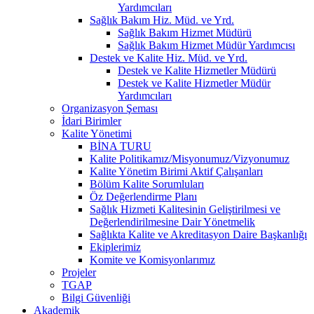
Yardımcıları
Sağlık Bakım Hiz. Müd. ve Yrd.
Sağlık Bakım Hizmet Müdürü
Sağlık Bakım Hizmet Müdür Yardımcısı
Destek ve Kalite Hiz. Müd. ve Yrd.
Destek ve Kalite Hizmetler Müdürü
Destek ve Kalite Hizmetler Müdür
Yardımcıları
Organizasyon Şeması
İdari Birimler
Kalite Yönetimi
BİNA TURU
Kalite Politikamız/Misyonumuz/Vizyonumuz
Kalite Yönetim Birimi Aktif Çalışanları
Bölüm Kalite Sorumluları
Öz Değerlendirme Planı
Sağlık Hizmeti Kalitesinin Geliştirilmesi ve
Değerlendirilmesine Dair Yönetmelik
Sağlıkta Kalite ve Akreditasyon Daire Başkanlığı
Ekiplerimiz
Komite ve Komisyonlarımız
Projeler
TGAP
Bilgi Güvenliği
Akademik