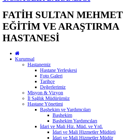
FATİH SULTAN MEHMET
EĞİTİM VE ARAŞTIRMA
HASTANESİ
Kurumsal
Hastanemiz
Hastane Yerleşkesi
Foto Galeri
Tarihçe
Değerlerimiz
Misyon & Vizyon
İl Sağlık Müdürümüz
Hastane Yönetimi
Başhekim ve Yardımcıları
Başhekim
Başhekim Yardımcıları
İdari ve Mali Hiz. Müd. ve Yrd.
İdari ve Mali Hizmetler Müdürü
İdari ve Mali Hizmetler Müdür