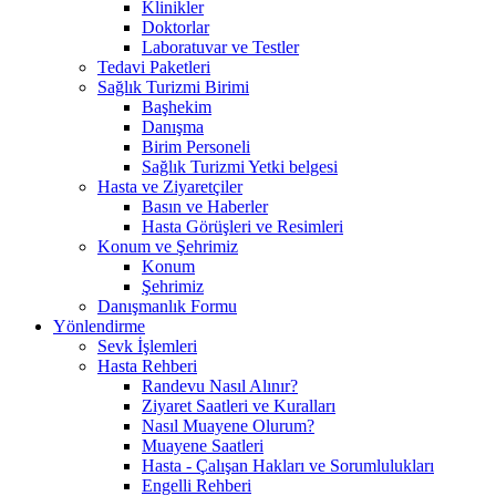
Klinikler
Doktorlar
Laboratuvar ve Testler
Tedavi Paketleri
Sağlık Turizmi Birimi
Başhekim
Danışma
Birim Personeli
Sağlık Turizmi Yetki belgesi
Hasta ve Ziyaretçiler
Basın ve Haberler
Hasta Görüşleri ve Resimleri
Konum ve Şehrimiz
Konum
Şehrimiz
Danışmanlık Formu
Yönlendirme
Sevk İşlemleri
Hasta Rehberi
Randevu Nasıl Alınır?
Ziyaret Saatleri ve Kuralları
Nasıl Muayene Olurum?
Muayene Saatleri
Hasta - Çalışan Hakları ve Sorumlulukları
Engelli Rehberi