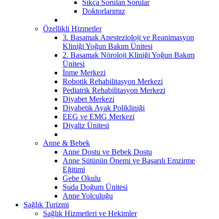
Sıkça Sorulan Sorular
Doktorlarımız
Özellikli Hizmetler
3. Basamak Anestezioloji ve Reanimasyon
Kliniği Yoğun Bakım Ünitesi
2. Basamak Nöroloji Kliniği Yoğun Bakım
Ünitesi
İnme Merkezi
Robotik Rehabilitasyon Merkezi
Pediatrik Rehabilitasyon Merkezi
Diyabet Merkezi
Diyabetik Ayak Polikliniği
EEG ve EMG Merkezi
Diyaliz Ünitesi
Anne & Bebek
Anne Dostu ve Bebek Dostu
Anne Sütünün Önemi ve Başarılı Emzirme
Eğitimi
Gebe Okulu
Suda Doğum Ünitesi
Anne Yolculuğu
Sağlık Turizmi
Sağlık Hizmetleri ve Hekimler