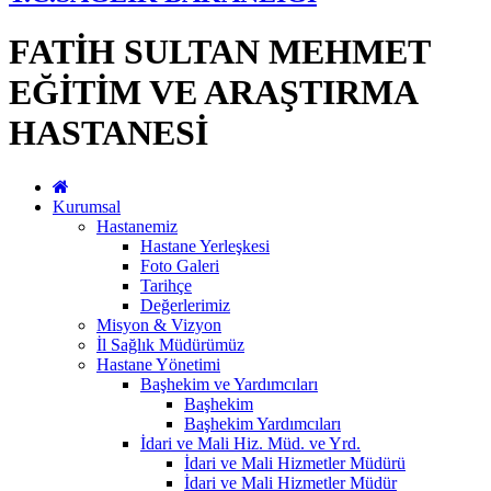
FATİH SULTAN MEHMET
EĞİTİM VE ARAŞTIRMA
HASTANESİ
Kurumsal
Hastanemiz
Hastane Yerleşkesi
Foto Galeri
Tarihçe
Değerlerimiz
Misyon & Vizyon
İl Sağlık Müdürümüz
Hastane Yönetimi
Başhekim ve Yardımcıları
Başhekim
Başhekim Yardımcıları
İdari ve Mali Hiz. Müd. ve Yrd.
İdari ve Mali Hizmetler Müdürü
İdari ve Mali Hizmetler Müdür