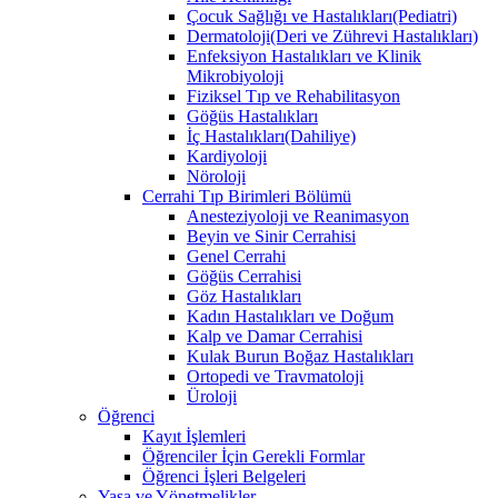
Çocuk Sağlığı ve Hastalıkları(Pediatri)
Dermatoloji(Deri ve Zührevi Hastalıkları)
Enfeksiyon Hastalıkları ve Klinik
Mikrobiyoloji
Fiziksel Tıp ve Rehabilitasyon
Göğüs Hastalıkları
İç Hastalıkları(Dahiliye)
Kardiyoloji
Nöroloji
Cerrahi Tıp Birimleri Bölümü
Anesteziyoloji ve Reanimasyon
Beyin ve Sinir Cerrahisi
Genel Cerrahi
Göğüs Cerrahisi
Göz Hastalıkları
Kadın Hastalıkları ve Doğum
Kalp ve Damar Cerrahisi
Kulak Burun Boğaz Hastalıkları
Ortopedi ve Travmatoloji
Üroloji
Öğrenci
Kayıt İşlemleri
Öğrenciler İçin Gerekli Formlar
Öğrenci İşleri Belgeleri
Yasa ve Yönetmelikler