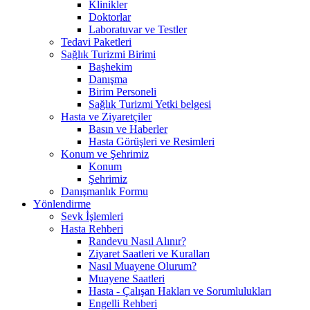
Klinikler
Doktorlar
Laboratuvar ve Testler
Tedavi Paketleri
Sağlık Turizmi Birimi
Başhekim
Danışma
Birim Personeli
Sağlık Turizmi Yetki belgesi
Hasta ve Ziyaretçiler
Basın ve Haberler
Hasta Görüşleri ve Resimleri
Konum ve Şehrimiz
Konum
Şehrimiz
Danışmanlık Formu
Yönlendirme
Sevk İşlemleri
Hasta Rehberi
Randevu Nasıl Alınır?
Ziyaret Saatleri ve Kuralları
Nasıl Muayene Olurum?
Muayene Saatleri
Hasta - Çalışan Hakları ve Sorumlulukları
Engelli Rehberi