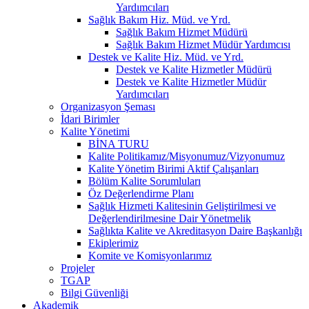
Yardımcıları
Sağlık Bakım Hiz. Müd. ve Yrd.
Sağlık Bakım Hizmet Müdürü
Sağlık Bakım Hizmet Müdür Yardımcısı
Destek ve Kalite Hiz. Müd. ve Yrd.
Destek ve Kalite Hizmetler Müdürü
Destek ve Kalite Hizmetler Müdür
Yardımcıları
Organizasyon Şeması
İdari Birimler
Kalite Yönetimi
BİNA TURU
Kalite Politikamız/Misyonumuz/Vizyonumuz
Kalite Yönetim Birimi Aktif Çalışanları
Bölüm Kalite Sorumluları
Öz Değerlendirme Planı
Sağlık Hizmeti Kalitesinin Geliştirilmesi ve
Değerlendirilmesine Dair Yönetmelik
Sağlıkta Kalite ve Akreditasyon Daire Başkanlığı
Ekiplerimiz
Komite ve Komisyonlarımız
Projeler
TGAP
Bilgi Güvenliği
Akademik