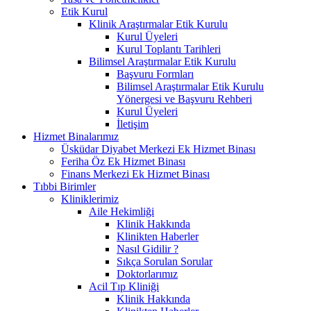
Etik Kurul
Klinik Araştırmalar Etik Kurulu
Kurul Üyeleri
Kurul Toplantı Tarihleri
Bilimsel Araştırmalar Etik Kurulu
Başvuru Formları
Bilimsel Araştırmalar Etik Kurulu
Yönergesi ve Başvuru Rehberi
Kurul Üyeleri
İletişim
Hizmet Binalarımız
Üsküdar Diyabet Merkezi Ek Hizmet Binası
Feriha Öz Ek Hizmet Binası
Finans Merkezi Ek Hizmet Binası
Tıbbi Birimler
Kliniklerimiz
Aile Hekimliği
Klinik Hakkında
Klinikten Haberler
Nasıl Gidilir ?
Sıkça Sorulan Sorular
Doktorlarımız
Acil Tıp Kliniği
Klinik Hakkında