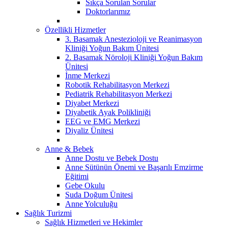
Sıkça Sorulan Sorular
Doktorlarımız
Özellikli Hizmetler
3. Basamak Anestezioloji ve Reanimasyon
Kliniği Yoğun Bakım Ünitesi
2. Basamak Nöroloji Kliniği Yoğun Bakım
Ünitesi
İnme Merkezi
Robotik Rehabilitasyon Merkezi
Pediatrik Rehabilitasyon Merkezi
Diyabet Merkezi
Diyabetik Ayak Polikliniği
EEG ve EMG Merkezi
Diyaliz Ünitesi
Anne & Bebek
Anne Dostu ve Bebek Dostu
Anne Sütünün Önemi ve Başarılı Emzirme
Eğitimi
Gebe Okulu
Suda Doğum Ünitesi
Anne Yolculuğu
Sağlık Turizmi
Sağlık Hizmetleri ve Hekimler