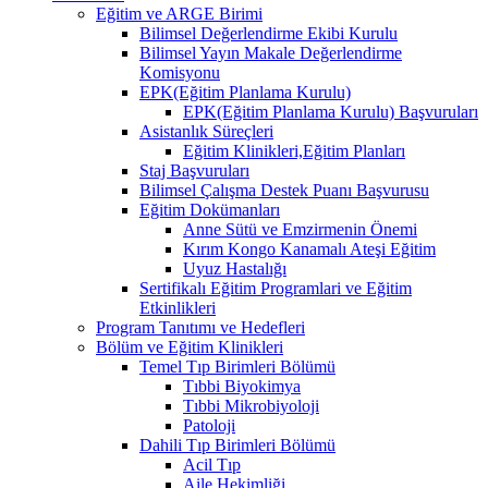
Eğitim ve ARGE Birimi
Bilimsel Değerlendirme Ekibi Kurulu
Bilimsel Yayın Makale Değerlendirme
Komisyonu
EPK(Eğitim Planlama Kurulu)
EPK(Eğitim Planlama Kurulu) Başvuruları
Asistanlık Süreçleri
Eğitim Klinikleri,Eğitim Planları
Staj Başvuruları
Bilimsel Çalışma Destek Puanı Başvurusu
Eğitim Dokümanları
​Anne Sütü ve Emzirmenin Önemi
Kırım Kongo Kanamalı Ateşi Eğitim
Uyuz Hastalığı
Sertifikalı Eğitim Programlari ve Eğitim
Etkinlikleri
Program Tanıtımı ve Hedefleri
Bölüm ve Eğitim Klinikleri
Temel Tıp Birimleri Bölümü
Tıbbi Biyokimya
Tıbbi Mikrobiyoloji
Patoloji
Dahili Tıp Birimleri Bölümü
Acil Tıp
Aile Hekimliği