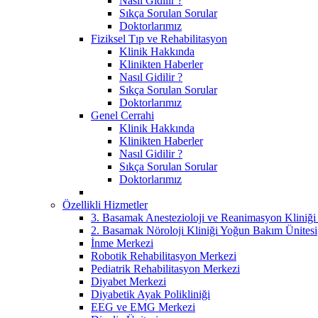
Nasıl Gidilir ?
Sıkça Sorulan Sorular
Doktorlarımız
Fiziksel Tıp ve Rehabilitasyon
Klinik Hakkında
Klinikten Haberler
Nasıl Gidilir ?
Sıkça Sorulan Sorular
Doktorlarımız
Genel Cerrahi
Klinik Hakkında
Klinikten Haberler
Nasıl Gidilir ?
Sıkça Sorulan Sorular
Doktorlarımız
Özellikli Hizmetler
3. Basamak Anestezioloji ve Reanimasyon Kliniğ
2. Basamak Nöroloji Kliniği Yoğun Bakım Ünitesi
İnme Merkezi
Robotik Rehabilitasyon Merkezi
Pediatrik Rehabilitasyon Merkezi
Diyabet Merkezi
Diyabetik Ayak Polikliniği
EEG ve EMG Merkezi