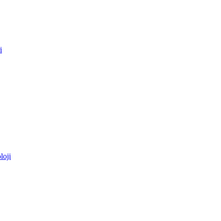
i
loji