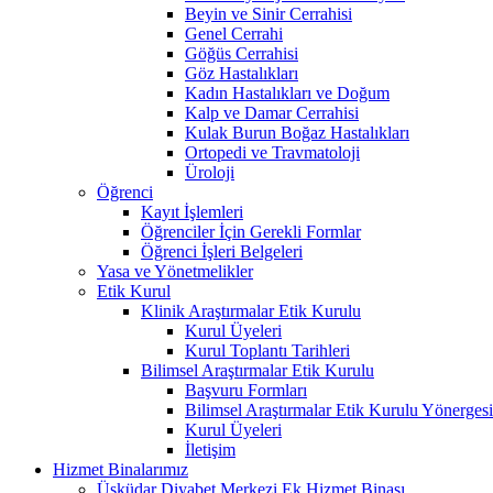
Beyin ve Sinir Cerrahisi
Genel Cerrahi
Göğüs Cerrahisi
Göz Hastalıkları
Kadın Hastalıkları ve Doğum
Kalp ve Damar Cerrahisi
Kulak Burun Boğaz Hastalıkları
Ortopedi ve Travmatoloji
Üroloji
Öğrenci
Kayıt İşlemleri
Öğrenciler İçin Gerekli Formlar
Öğrenci İşleri Belgeleri
Yasa ve Yönetmelikler
Etik Kurul
Klinik Araştırmalar Etik Kurulu
Kurul Üyeleri
Kurul Toplantı Tarihleri
Bilimsel Araştırmalar Etik Kurulu
Başvuru Formları
Bilimsel Araştırmalar Etik Kurulu Yönerges
Kurul Üyeleri
İletişim
Hizmet Binalarımız
Üsküdar Diyabet Merkezi Ek Hizmet Binası