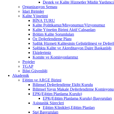
Destek ve Kalite Hizmetler Müdür Yardımcıl
Organizasyon Şeması
İdari Birimler
Kalite Yönetimi
BİNA TURU
Kalite Politikamız/Misyonumuz/Vizyonumuz
Kalite Yönetim Birimi Aktif Çalışanları
Bölüm Kalite Sorumluları
Öz Değerlendirme Planı
Sağlık Hizmeti Kalitesinin Geliştirilmesi ve Değer
Sağlıkta Kalite ve Akreditasyon Daire Başkanlığı
Ekiplerimiz
Komite ve Komisyonlarımız
Projeler
TGAP
Bilgi Güvenliği
Akademik
Eğitim ve ARGE Birimi
Bilimsel Değerlendirme Ekibi Kurulu
Bilimsel Yayın Makale Değerlendirme Komisyonu
EPK(Eğitim Planlama Kurulu)
EPK(Eğitim Planlama Kurulu) Başvuruları
Asistanlık Süreçleri
Eğitim Klinikleri,Eğitim Planları
Staj Başvuruları