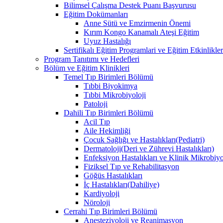
Bilimsel Çalışma Destek Puanı Başvurusu
Eğitim Dokümanları
​Anne Sütü ve Emzirmenin Önemi
Kırım Kongo Kanamalı Ateşi Eğitim
Uyuz Hastalığı
Sertifikalı Eğitim Programlari ve Eğitim Etkinlikler
Program Tanıtımı ve Hedefleri
Bölüm ve Eğitim Klinikleri
Temel Tıp Birimleri Bölümü
Tıbbi Biyokimya
Tıbbi Mikrobiyoloji
Patoloji
Dahili Tıp Birimleri Bölümü
Acil Tıp
Aile Hekimliği
Çocuk Sağlığı ve Hastalıkları(Pediatri)
Dermatoloji(Deri ve Zührevi Hastalıkları)
Enfeksiyon Hastalıkları ve Klinik Mikrobiyo
Fiziksel Tıp ve Rehabilitasyon
Göğüs Hastalıkları
İç Hastalıkları(Dahiliye)
Kardiyoloji
Nöroloji
Cerrahi Tıp Birimleri Bölümü
Anesteziyoloji ve Reanimasyon