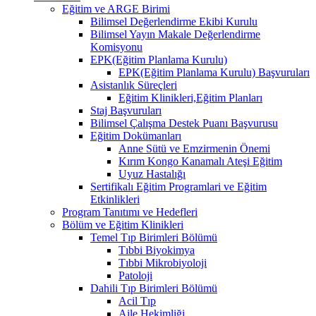
Eğitim ve ARGE Birimi
Bilimsel Değerlendirme Ekibi Kurulu
Bilimsel Yayın Makale Değerlendirme
Komisyonu
EPK(Eğitim Planlama Kurulu)
EPK(Eğitim Planlama Kurulu) Başvuruları
Asistanlık Süreçleri
Eğitim Klinikleri,Eğitim Planları
Staj Başvuruları
Bilimsel Çalışma Destek Puanı Başvurusu
Eğitim Dokümanları
​Anne Sütü ve Emzirmenin Önemi
Kırım Kongo Kanamalı Ateşi Eğitim
Uyuz Hastalığı
Sertifikalı Eğitim Programlari ve Eğitim
Etkinlikleri
Program Tanıtımı ve Hedefleri
Bölüm ve Eğitim Klinikleri
Temel Tıp Birimleri Bölümü
Tıbbi Biyokimya
Tıbbi Mikrobiyoloji
Patoloji
Dahili Tıp Birimleri Bölümü
Acil Tıp
Aile Hekimliği