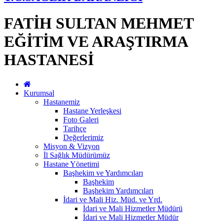
FATİH SULTAN MEHMET
EĞİTİM VE ARAŞTIRMA
HASTANESİ
Kurumsal
Hastanemiz
Hastane Yerleşkesi
Foto Galeri
Tarihçe
Değerlerimiz
Misyon & Vizyon
İl Sağlık Müdürümüz
Hastane Yönetimi
Başhekim ve Yardımcıları
Başhekim
Başhekim Yardımcıları
İdari ve Mali Hiz. Müd. ve Yrd.
İdari ve Mali Hizmetler Müdürü
İdari ve Mali Hizmetler Müdür