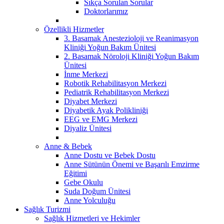
Sıkça Sorulan Sorular
Doktorlarımız
Özellikli Hizmetler
3. Basamak Anestezioloji ve Reanimasyon
Kliniği Yoğun Bakım Ünitesi
2. Basamak Nöroloji Kliniği Yoğun Bakım
Ünitesi
İnme Merkezi
Robotik Rehabilitasyon Merkezi
Pediatrik Rehabilitasyon Merkezi
Diyabet Merkezi
Diyabetik Ayak Polikliniği
EEG ve EMG Merkezi
Diyaliz Ünitesi
Anne & Bebek
Anne Dostu ve Bebek Dostu
Anne Sütünün Önemi ve Başarılı Emzirme
Eğitimi
Gebe Okulu
Suda Doğum Ünitesi
Anne Yolculuğu
Sağlık Turizmi
Sağlık Hizmetleri ve Hekimler