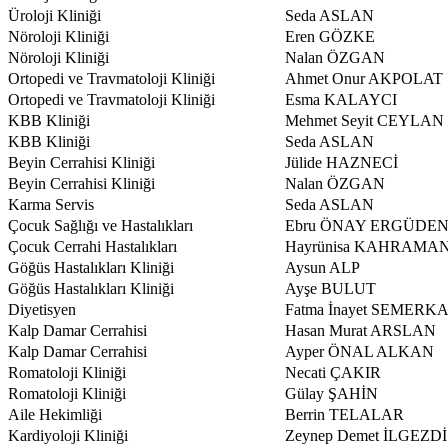
Üroloji Kliniği
Seda ASLAN
Nöroloji Kliniği
Eren GÖZKE
Nöroloji Kliniği
Nalan ÖZGAN
Ortopedi ve Travmatoloji Kliniği
Ahmet Onur AKPOLAT
Ortopedi ve Travmatoloji Kliniği
Esma KALAYCI
KBB Kliniği
Mehmet Seyit CEYLAN
KBB Kliniği
Seda ASLAN
Beyin Cerrahisi Kliniği
Jülide HAZNECİ
Beyin Cerrahisi Kliniği
Nalan ÖZGAN
Karma Servis
Seda ASLAN
Çocuk Sağlığı ve Hastalıkları
Ebru ÖNAY ERGÜDE
Çocuk Cerrahi Hastalıkları
Hayrünisa KAHRAMA
Göğüs Hastalıkları Kliniği
Aysun ALP
Göğüs Hastalıkları Kliniği
Ayşe BULUT
Diyetisyen
Fatma İnayet SEMERK
Kalp Damar Cerrahisi
Hasan Murat ARSLAN
Kalp Damar Cerrahisi
Ayper ÖNAL ALKAN
Romatoloji Kliniği
Necati ÇAKIR
Romatoloji Kliniği
Gülay ŞAHİN
Aile Hekimliği
Berrin TELALAR
Kardiyoloji Kliniği
Zeynep Demet İLGEZDİ