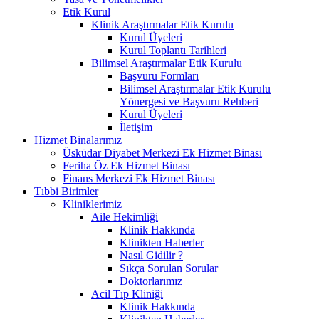
Etik Kurul
Klinik Araştırmalar Etik Kurulu
Kurul Üyeleri
Kurul Toplantı Tarihleri
Bilimsel Araştırmalar Etik Kurulu
Başvuru Formları
Bilimsel Araştırmalar Etik Kurulu
Yönergesi ve Başvuru Rehberi
Kurul Üyeleri
İletişim
Hizmet Binalarımız
Üsküdar Diyabet Merkezi Ek Hizmet Binası
Feriha Öz Ek Hizmet Binası
Finans Merkezi Ek Hizmet Binası
Tıbbi Birimler
Kliniklerimiz
Aile Hekimliği
Klinik Hakkında
Klinikten Haberler
Nasıl Gidilir ?
Sıkça Sorulan Sorular
Doktorlarımız
Acil Tıp Kliniği
Klinik Hakkında