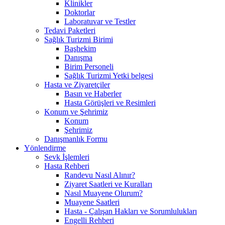
Klinikler
Doktorlar
Laboratuvar ve Testler
Tedavi Paketleri
Sağlık Turizmi Birimi
Başhekim
Danışma
Birim Personeli
Sağlık Turizmi Yetki belgesi
Hasta ve Ziyaretçiler
Basın ve Haberler
Hasta Görüşleri ve Resimleri
Konum ve Şehrimiz
Konum
Şehrimiz
Danışmanlık Formu
Yönlendirme
Sevk İşlemleri
Hasta Rehberi
Randevu Nasıl Alınır?
Ziyaret Saatleri ve Kuralları
Nasıl Muayene Olurum?
Muayene Saatleri
Hasta - Çalışan Hakları ve Sorumlulukları
Engelli Rehberi