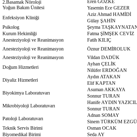
Eren GÖZKE
2.Basamak Nöroloji
Yoğun Bakım Ünitesi
Yasemin Ece GEZER
Aziz Ahmad HAMİDİ
Enfeksiyon Kliniği
Gülay ŞAHİN
Psikolog
Şeyma TAŞKAYNATA
Kurum Hekimliği
Fatma ŞİMŞEK CEVİZ
Anesteziyoloji ve Reanimasyon
Fatih KILIÇ
Anesteziyoloji ve Reanimasyon
Öznur DEMİROLUK
Anesteziyoloji ve Reanimasyon
Vildan DADÜK
Ayhan ÇELİK
Doğum Hizmetleri
Nilüfer ERDOĞAN
Aydın ATAKAN
Diyaliz Hizmetleri
Elif KAPTAN
Asuman AKKAYA
Biyokimya Laboratuvarı
Sonnur TURAN
Hanife AYDIN YAZICI
Mikrobiyoloji Laboratuvarı
Sonnur TURAN
Adnan SOMAY
Patoloji Laboratuvarı
Sinem TÜRKÜM EZGÜ
Teknik Servis Birimi
Osman OCAK
Biyomedikal Birimi
Seda AY