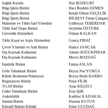
Sağlık Kurulu
Nur BOZKURT
Bilgi İşlem Birimi
Hacı İbrahim ÖZMEN
Bilgi İşlem Birimi
İsmail Orhun ÖZÇELİK
Bilgi İşlem Birimi
BİLBEST Firma Çalışanı
Malzeme ve Tıbbi Sarf Yönetimi
Gülbeyaz TEBERDAR
Tıbbi Sarf Depo Birimi
Seyfettin ÖZTÜRK
Güvenlik Hizmetleri
Özkan KALKAN
Tıbbi Kayıt ve Arşiv Hizmetleri
Gonca FIRAT
Çevre Yönetim ve Atık Birimi
Hatice SANCAK
Dış Kaynak Kullanımı
Ahmet SOĞUKPINAR
Dış Kaynak Kullanımı
Merve BOZDAĞ
İstatistik Birimi
Fatma ASLAN
Gelir Tahakkuk Birimi
Beyza Nur YURĞA
Klinik Beslenme/Nütrisyon
Beyza Betül HARBO
Regreasyon Birimi
Pınar FİLİK
TGAP Birimi
Ayşe KEÇECİ
Gider Tahakkuk Birimi
Esra IŞIK
Anketörlük
Kadriye KADAKAL
Santral Birimi
Dursun KUTUN
Palyatif Bakım Kliniği
Emre ULUDAĞ