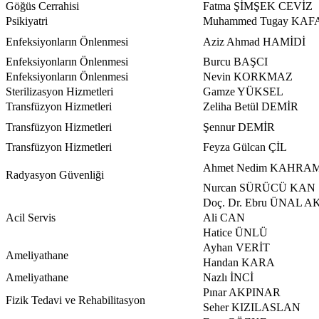
Göğüs Cerrahisi
Fatma ŞİMŞEK CEVİZ
Psikiyatri
Muhammed Tugay KA
Enfeksiyonların Önlenmesi
Aziz Ahmad HAMİDİ
Enfeksiyonların Önlenmesi
Burcu BAŞCI
Enfeksiyonların Önlenmesi
Nevin KORKMAZ
Sterilizasyon Hizmetleri
Gamze YÜKSEL
Transfüzyon Hizmetleri
Zeliha Betül DEMİR
Transfüzyon Hizmetleri
Şennur DEMİR
Transfüzyon Hizmetleri
Feyza Gülcan ÇİL
Ahmet Nedim KAHRA
Radyasyon Güvenliği
Nurcan SÜRÜCÜ KAN
Doç. Dr. Ebru ÜNAL 
Acil Servis
Ali CAN
Hatice ÜNLÜ
Ayhan VERİT
Ameliyathane
Handan KARA
Ameliyathane
Nazlı İNCİ
Pınar AKPINAR
Fizik Tedavi ve Rehabilitasyon
Seher KIZILASLAN