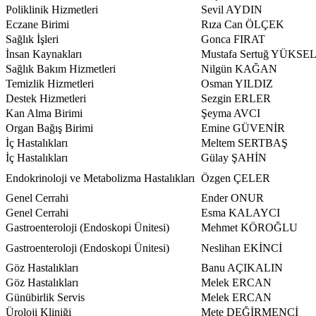
Poliklinik Hizmetleri
Sevil AYDIN
Eczane Birimi
Rıza Can ÖLÇEK
Sağlık İşleri
Gonca FIRAT
İnsan Kaynakları
Mustafa Sertuğ YÜKSE
Sağlık Bakım Hizmetleri
Nilgün KAĞAN
Temizlik Hizmetleri
Osman YILDIZ
Destek Hizmetleri
Sezgin ERLER
Kan Alma Birimi
Şeyma AVCI
Organ Bağış Birimi
Emine GÜVENİR
İç Hastalıkları
Meltem SERTBAŞ
İç Hastalıkları
Gülay ŞAHİN
Endokrinoloji ve Metabolizma Hastalıkları
Özgen ÇELER
Genel Cerrahi
Ender ONUR
Genel Cerrahi
Esma KALAYCI
Gastroenteroloji (Endoskopi Ünitesi)
Mehmet KÖROĞLU
Gastroenteroloji (Endoskopi Ünitesi)
Neslihan EKİNCİ
Göz Hastalıkları
Banu AÇIKALIN
Göz Hastalıkları
Melek ERCAN
Günübirlik Servis
Melek ERCAN
Üroloji Kliniği
Mete DEĞİRMENCİ