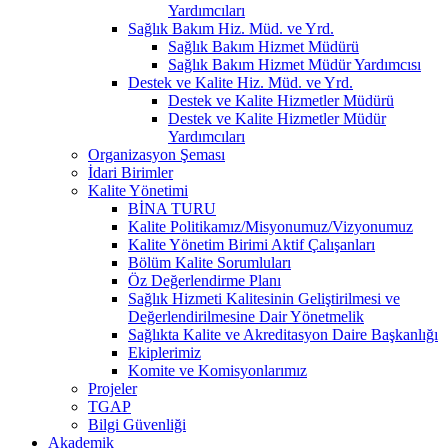
Yardımcıları
Sağlık Bakım Hiz. Müd. ve Yrd.
Sağlık Bakım Hizmet Müdürü
Sağlık Bakım Hizmet Müdür Yardımcısı
Destek ve Kalite Hiz. Müd. ve Yrd.
Destek ve Kalite Hizmetler Müdürü
Destek ve Kalite Hizmetler Müdür
Yardımcıları
Organizasyon Şeması
İdari Birimler
Kalite Yönetimi
BİNA TURU
Kalite Politikamız/Misyonumuz/Vizyonumuz
Kalite Yönetim Birimi Aktif Çalışanları
Bölüm Kalite Sorumluları
Öz Değerlendirme Planı
Sağlık Hizmeti Kalitesinin Geliştirilmesi ve
Değerlendirilmesine Dair Yönetmelik
Sağlıkta Kalite ve Akreditasyon Daire Başkanlığı
Ekiplerimiz
Komite ve Komisyonlarımız
Projeler
TGAP
Bilgi Güvenliği
Akademik