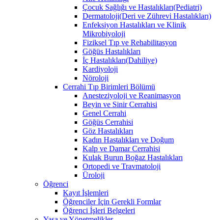
Çocuk Sağlığı ve Hastalıkları(Pediatri)
Dermatoloji(Deri ve Zührevi Hastalıkları)
Enfeksiyon Hastalıkları ve Klinik
Mikrobiyoloji
Fiziksel Tıp ve Rehabilitasyon
Göğüs Hastalıkları
İç Hastalıkları(Dahiliye)
Kardiyoloji
Nöroloji
Cerrahi Tıp Birimleri Bölümü
Anesteziyoloji ve Reanimasyon
Beyin ve Sinir Cerrahisi
Genel Cerrahi
Göğüs Cerrahisi
Göz Hastalıkları
Kadın Hastalıkları ve Doğum
Kalp ve Damar Cerrahisi
Kulak Burun Boğaz Hastalıkları
Ortopedi ve Travmatoloji
Üroloji
Öğrenci
Kayıt İşlemleri
Öğrenciler İçin Gerekli Formlar
Öğrenci İşleri Belgeleri
Yasa ve Yönetmelikler