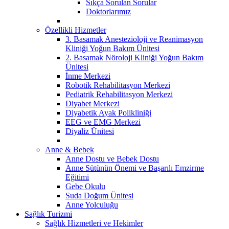
Sıkça Sorulan Sorular
Doktorlarımız
Özellikli Hizmetler
3. Basamak Anestezioloji ve Reanimasyon
Kliniği Yoğun Bakım Ünitesi
2. Basamak Nöroloji Kliniği Yoğun Bakım
Ünitesi
İnme Merkezi
Robotik Rehabilitasyon Merkezi
Pediatrik Rehabilitasyon Merkezi
Diyabet Merkezi
Diyabetik Ayak Polikliniği
EEG ve EMG Merkezi
Diyaliz Ünitesi
Anne & Bebek
Anne Dostu ve Bebek Dostu
Anne Sütünün Önemi ve Başarılı Emzirme
Eğitimi
Gebe Okulu
Suda Doğum Ünitesi
Anne Yolculuğu
Sağlık Turizmi
Sağlık Hizmetleri ve Hekimler