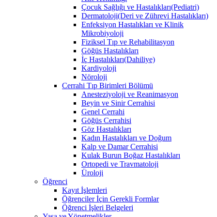
Çocuk Sağlığı ve Hastalıkları(Pediatri)
Dermatoloji(Deri ve Zührevi Hastalıkları)
Enfeksiyon Hastalıkları ve Klinik
Mikrobiyoloji
Fiziksel Tıp ve Rehabilitasyon
Göğüs Hastalıkları
İç Hastalıkları(Dahiliye)
Kardiyoloji
Nöroloji
Cerrahi Tıp Birimleri Bölümü
Anesteziyoloji ve Reanimasyon
Beyin ve Sinir Cerrahisi
Genel Cerrahi
Göğüs Cerrahisi
Göz Hastalıkları
Kadın Hastalıkları ve Doğum
Kalp ve Damar Cerrahisi
Kulak Burun Boğaz Hastalıkları
Ortopedi ve Travmatoloji
Üroloji
Öğrenci
Kayıt İşlemleri
Öğrenciler İçin Gerekli Formlar
Öğrenci İşleri Belgeleri
Yasa ve Yönetmelikler