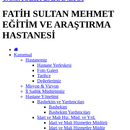
FATİH SULTAN MEHMET
EĞİTİM VE ARAŞTIRMA
HASTANESİ
Kurumsal
Hastanemiz
Hastane Yerleşkesi
Foto Galeri
Tarihçe
Değerlerimiz
Misyon & Vizyon
İl Sağlık Müdürümüz
Hastane Yönetimi
Başhekim ve Yardımcıları
Başhekim
Başhekim Yardımcıları
İdari ve Mali Hiz. Müd. ve Yrd.
İdari ve Mali Hizmetler Müdürü
İdari ve Mali Hizmetler Müdür