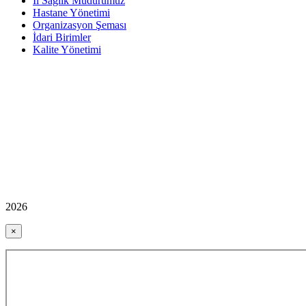
İl Sağlık Müdürümüz
Hastane Yönetimi
Organizasyon Şeması
İdari Birimler
Kalite Yönetimi
2026
×