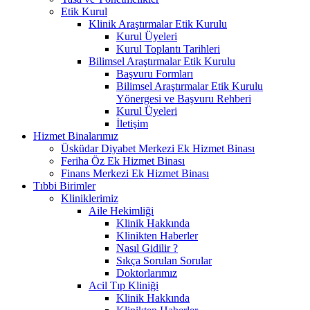
Etik Kurul
Klinik Araştırmalar Etik Kurulu
Kurul Üyeleri
Kurul Toplantı Tarihleri
Bilimsel Araştırmalar Etik Kurulu
Başvuru Formları
Bilimsel Araştırmalar Etik Kurulu
Yönergesi ve Başvuru Rehberi
Kurul Üyeleri
İletişim
Hizmet Binalarımız
Üsküdar Diyabet Merkezi Ek Hizmet Binası
Feriha Öz Ek Hizmet Binası
Finans Merkezi Ek Hizmet Binası
Tıbbi Birimler
Kliniklerimiz
Aile Hekimliği
Klinik Hakkında
Klinikten Haberler
Nasıl Gidilir ?
Sıkça Sorulan Sorular
Doktorlarımız
Acil Tıp Kliniği
Klinik Hakkında