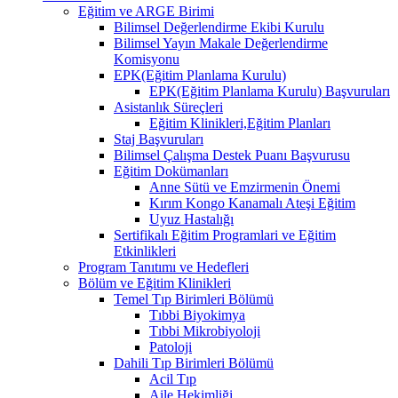
Eğitim ve ARGE Birimi
Bilimsel Değerlendirme Ekibi Kurulu
Bilimsel Yayın Makale Değerlendirme
Komisyonu
EPK(Eğitim Planlama Kurulu)
EPK(Eğitim Planlama Kurulu) Başvuruları
Asistanlık Süreçleri
Eğitim Klinikleri,Eğitim Planları
Staj Başvuruları
Bilimsel Çalışma Destek Puanı Başvurusu
Eğitim Dokümanları
​Anne Sütü ve Emzirmenin Önemi
Kırım Kongo Kanamalı Ateşi Eğitim
Uyuz Hastalığı
Sertifikalı Eğitim Programlari ve Eğitim
Etkinlikleri
Program Tanıtımı ve Hedefleri
Bölüm ve Eğitim Klinikleri
Temel Tıp Birimleri Bölümü
Tıbbi Biyokimya
Tıbbi Mikrobiyoloji
Patoloji
Dahili Tıp Birimleri Bölümü
Acil Tıp
Aile Hekimliği