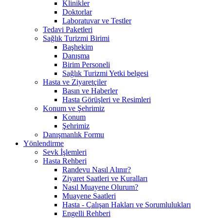
Klinikler
Doktorlar
Laboratuvar ve Testler
Tedavi Paketleri
Sağlık Turizmi Birimi
Başhekim
Danışma
Birim Personeli
Sağlık Turizmi Yetki belgesi
Hasta ve Ziyaretçiler
Basın ve Haberler
Hasta Görüşleri ve Resimleri
Konum ve Şehrimiz
Konum
Şehrimiz
Danışmanlık Formu
Yönlendirme
Sevk İşlemleri
Hasta Rehberi
Randevu Nasıl Alınır?
Ziyaret Saatleri ve Kuralları
Nasıl Muayene Olurum?
Muayene Saatleri
Hasta - Çalışan Hakları ve Sorumlulukları
Engelli Rehberi