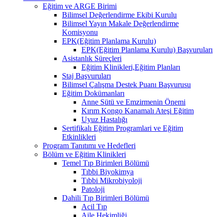
Eğitim ve ARGE Birimi
Bilimsel Değerlendirme Ekibi Kurulu
Bilimsel Yayın Makale Değerlendirme
Komisyonu
EPK(Eğitim Planlama Kurulu)
EPK(Eğitim Planlama Kurulu) Başvuruları
Asistanlık Süreçleri
Eğitim Klinikleri,Eğitim Planları
Staj Başvuruları
Bilimsel Çalışma Destek Puanı Başvurusu
Eğitim Dokümanları
​Anne Sütü ve Emzirmenin Önemi
Kırım Kongo Kanamalı Ateşi Eğitim
Uyuz Hastalığı
Sertifikalı Eğitim Programlari ve Eğitim
Etkinlikleri
Program Tanıtımı ve Hedefleri
Bölüm ve Eğitim Klinikleri
Temel Tıp Birimleri Bölümü
Tıbbi Biyokimya
Tıbbi Mikrobiyoloji
Patoloji
Dahili Tıp Birimleri Bölümü
Acil Tıp
Aile Hekimliği