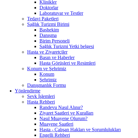
Klinikler
Doktorlar
Laboratuvar ve Testler
Tedavi Paketleri
Sağlık Turizmi Birimi
Başhekim
Danışma
Birim Personeli
Sağlık Turizmi Yetki belgesi
Hasta ve Ziyaretçiler
Basın ve Haberler
Hasta Görüşleri ve Resimleri
Konum ve Şehrimiz
Konum
Şehrimiz
Danışmanlık Formu
Yönlendirme
Sevk İşlemleri
Hasta Rehberi
Randevu Nasıl Alınır?
Ziyaret Saatleri ve Kuralları
Nasıl Muayene Olurum?
Muayene Saatleri
Hasta - Çalışan Hakları ve Sorumlulukları
Engelli Rehberi