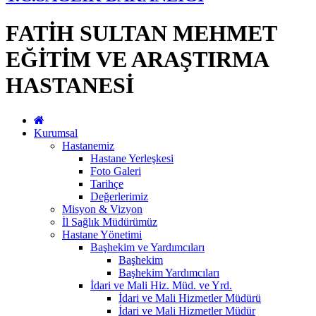
FATİH SULTAN MEHMET
EĞİTİM VE ARAŞTIRMA
HASTANESİ
Kurumsal
Hastanemiz
Hastane Yerleşkesi
Foto Galeri
Tarihçe
Değerlerimiz
Misyon & Vizyon
İl Sağlık Müdürümüz
Hastane Yönetimi
Başhekim ve Yardımcıları
Başhekim
Başhekim Yardımcıları
İdari ve Mali Hiz. Müd. ve Yrd.
İdari ve Mali Hizmetler Müdürü
İdari ve Mali Hizmetler Müdür