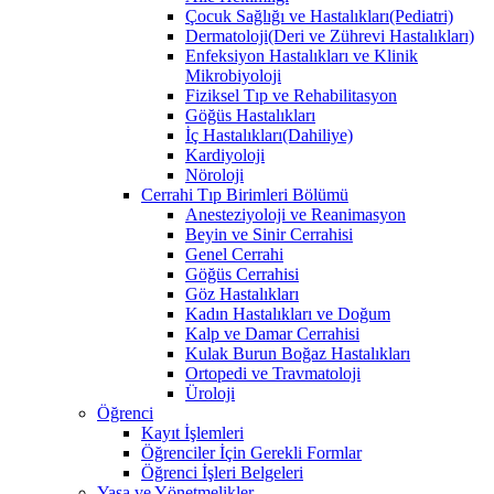
Çocuk Sağlığı ve Hastalıkları(Pediatri)
Dermatoloji(Deri ve Zührevi Hastalıkları)
Enfeksiyon Hastalıkları ve Klinik
Mikrobiyoloji
Fiziksel Tıp ve Rehabilitasyon
Göğüs Hastalıkları
İç Hastalıkları(Dahiliye)
Kardiyoloji
Nöroloji
Cerrahi Tıp Birimleri Bölümü
Anesteziyoloji ve Reanimasyon
Beyin ve Sinir Cerrahisi
Genel Cerrahi
Göğüs Cerrahisi
Göz Hastalıkları
Kadın Hastalıkları ve Doğum
Kalp ve Damar Cerrahisi
Kulak Burun Boğaz Hastalıkları
Ortopedi ve Travmatoloji
Üroloji
Öğrenci
Kayıt İşlemleri
Öğrenciler İçin Gerekli Formlar
Öğrenci İşleri Belgeleri
Yasa ve Yönetmelikler