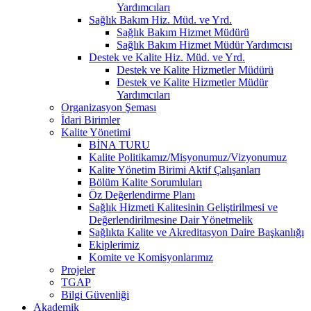
Yardımcıları
Sağlık Bakım Hiz. Müd. ve Yrd.
Sağlık Bakım Hizmet Müdürü
Sağlık Bakım Hizmet Müdür Yardımcısı
Destek ve Kalite Hiz. Müd. ve Yrd.
Destek ve Kalite Hizmetler Müdürü
Destek ve Kalite Hizmetler Müdür
Yardımcıları
Organizasyon Şeması
İdari Birimler
Kalite Yönetimi
BİNA TURU
Kalite Politikamız/Misyonumuz/Vizyonumuz
Kalite Yönetim Birimi Aktif Çalışanları
Bölüm Kalite Sorumluları
Öz Değerlendirme Planı
Sağlık Hizmeti Kalitesinin Geliştirilmesi ve
Değerlendirilmesine Dair Yönetmelik
Sağlıkta Kalite ve Akreditasyon Daire Başkanlığı
Ekiplerimiz
Komite ve Komisyonlarımız
Projeler
TGAP
Bilgi Güvenliği
Akademik