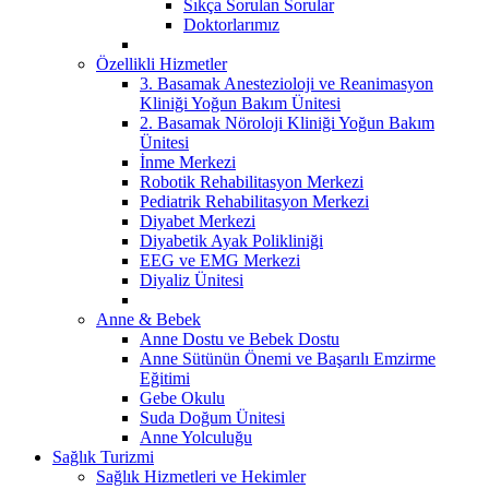
Sıkça Sorulan Sorular
Doktorlarımız
Özellikli Hizmetler
3. Basamak Anestezioloji ve Reanimasyon
Kliniği Yoğun Bakım Ünitesi
2. Basamak Nöroloji Kliniği Yoğun Bakım
Ünitesi
İnme Merkezi
Robotik Rehabilitasyon Merkezi
Pediatrik Rehabilitasyon Merkezi
Diyabet Merkezi
Diyabetik Ayak Polikliniği
EEG ve EMG Merkezi
Diyaliz Ünitesi
Anne & Bebek
Anne Dostu ve Bebek Dostu
Anne Sütünün Önemi ve Başarılı Emzirme
Eğitimi
Gebe Okulu
Suda Doğum Ünitesi
Anne Yolculuğu
Sağlık Turizmi
Sağlık Hizmetleri ve Hekimler