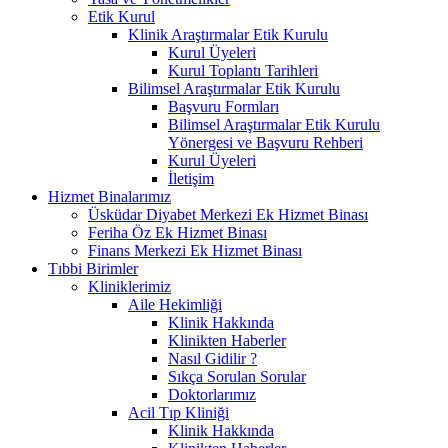
Etik Kurul
Klinik Araştırmalar Etik Kurulu
Kurul Üyeleri
Kurul Toplantı Tarihleri
Bilimsel Araştırmalar Etik Kurulu
Başvuru Formları
Bilimsel Araştırmalar Etik Kurulu
Yönergesi ve Başvuru Rehberi
Kurul Üyeleri
İletişim
Hizmet Binalarımız
Üsküdar Diyabet Merkezi Ek Hizmet Binası
Feriha Öz Ek Hizmet Binası
Finans Merkezi Ek Hizmet Binası
Tıbbi Birimler
Kliniklerimiz
Aile Hekimliği
Klinik Hakkında
Klinikten Haberler
Nasıl Gidilir ?
Sıkça Sorulan Sorular
Doktorlarımız
Acil Tıp Kliniği
Klinik Hakkında