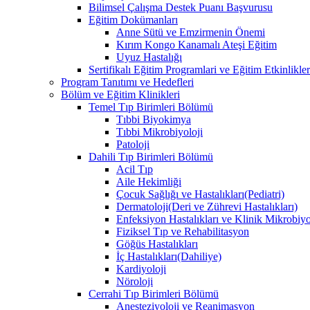
Bilimsel Çalışma Destek Puanı Başvurusu
Eğitim Dokümanları
​Anne Sütü ve Emzirmenin Önemi
Kırım Kongo Kanamalı Ateşi Eğitim
Uyuz Hastalığı
Sertifikalı Eğitim Programlari ve Eğitim Etkinlikler
Program Tanıtımı ve Hedefleri
Bölüm ve Eğitim Klinikleri
Temel Tıp Birimleri Bölümü
Tıbbi Biyokimya
Tıbbi Mikrobiyoloji
Patoloji
Dahili Tıp Birimleri Bölümü
Acil Tıp
Aile Hekimliği
Çocuk Sağlığı ve Hastalıkları(Pediatri)
Dermatoloji(Deri ve Zührevi Hastalıkları)
Enfeksiyon Hastalıkları ve Klinik Mikrobiyo
Fiziksel Tıp ve Rehabilitasyon
Göğüs Hastalıkları
İç Hastalıkları(Dahiliye)
Kardiyoloji
Nöroloji
Cerrahi Tıp Birimleri Bölümü
Anesteziyoloji ve Reanimasyon