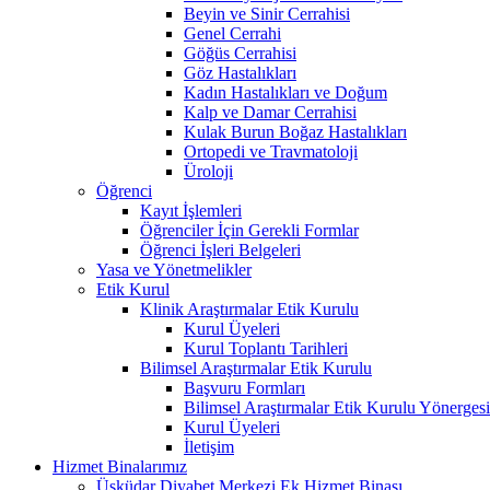
Beyin ve Sinir Cerrahisi
Genel Cerrahi
Göğüs Cerrahisi
Göz Hastalıkları
Kadın Hastalıkları ve Doğum
Kalp ve Damar Cerrahisi
Kulak Burun Boğaz Hastalıkları
Ortopedi ve Travmatoloji
Üroloji
Öğrenci
Kayıt İşlemleri
Öğrenciler İçin Gerekli Formlar
Öğrenci İşleri Belgeleri
Yasa ve Yönetmelikler
Etik Kurul
Klinik Araştırmalar Etik Kurulu
Kurul Üyeleri
Kurul Toplantı Tarihleri
Bilimsel Araştırmalar Etik Kurulu
Başvuru Formları
Bilimsel Araştırmalar Etik Kurulu Yönerges
Kurul Üyeleri
İletişim
Hizmet Binalarımız
Üsküdar Diyabet Merkezi Ek Hizmet Binası