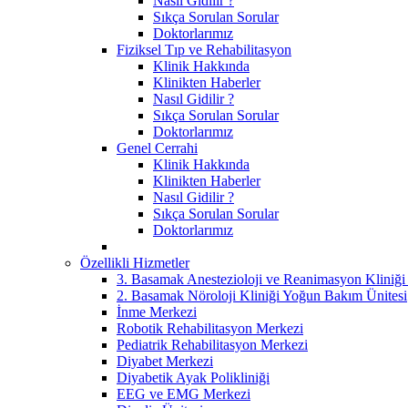
Nasıl Gidilir ?
Sıkça Sorulan Sorular
Doktorlarımız
Fiziksel Tıp ve Rehabilitasyon
Klinik Hakkında
Klinikten Haberler
Nasıl Gidilir ?
Sıkça Sorulan Sorular
Doktorlarımız
Genel Cerrahi
Klinik Hakkında
Klinikten Haberler
Nasıl Gidilir ?
Sıkça Sorulan Sorular
Doktorlarımız
Özellikli Hizmetler
3. Basamak Anestezioloji ve Reanimasyon Kliniğ
2. Basamak Nöroloji Kliniği Yoğun Bakım Ünitesi
İnme Merkezi
Robotik Rehabilitasyon Merkezi
Pediatrik Rehabilitasyon Merkezi
Diyabet Merkezi
Diyabetik Ayak Polikliniği
EEG ve EMG Merkezi