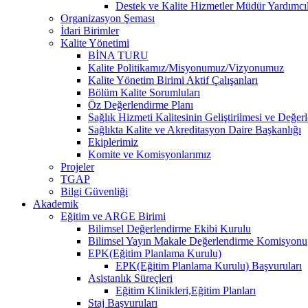
Destek ve Kalite Hizmetler Müdür Yardımcıl
Organizasyon Şeması
İdari Birimler
Kalite Yönetimi
BİNA TURU
Kalite Politikamız/Misyonumuz/Vizyonumuz
Kalite Yönetim Birimi Aktif Çalışanları
Bölüm Kalite Sorumluları
Öz Değerlendirme Planı
Sağlık Hizmeti Kalitesinin Geliştirilmesi ve Değer
Sağlıkta Kalite ve Akreditasyon Daire Başkanlığı
Ekiplerimiz
Komite ve Komisyonlarımız
Projeler
TGAP
Bilgi Güvenliği
Akademik
Eğitim ve ARGE Birimi
Bilimsel Değerlendirme Ekibi Kurulu
Bilimsel Yayın Makale Değerlendirme Komisyonu
EPK(Eğitim Planlama Kurulu)
EPK(Eğitim Planlama Kurulu) Başvuruları
Asistanlık Süreçleri
Eğitim Klinikleri,Eğitim Planları
Staj Başvuruları