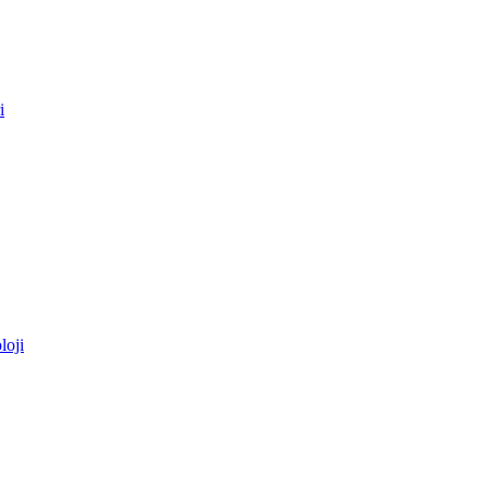
i
loji