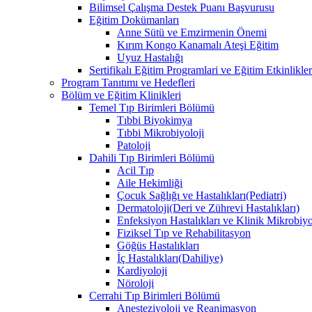
Bilimsel Çalışma Destek Puanı Başvurusu
Eğitim Dokümanları
​Anne Sütü ve Emzirmenin Önemi
Kırım Kongo Kanamalı Ateşi Eğitim
Uyuz Hastalığı
Sertifikalı Eğitim Programlari ve Eğitim Etkinlikler
Program Tanıtımı ve Hedefleri
Bölüm ve Eğitim Klinikleri
Temel Tıp Birimleri Bölümü
Tıbbi Biyokimya
Tıbbi Mikrobiyoloji
Patoloji
Dahili Tıp Birimleri Bölümü
Acil Tıp
Aile Hekimliği
Çocuk Sağlığı ve Hastalıkları(Pediatri)
Dermatoloji(Deri ve Zührevi Hastalıkları)
Enfeksiyon Hastalıkları ve Klinik Mikrobiyo
Fiziksel Tıp ve Rehabilitasyon
Göğüs Hastalıkları
İç Hastalıkları(Dahiliye)
Kardiyoloji
Nöroloji
Cerrahi Tıp Birimleri Bölümü
Anesteziyoloji ve Reanimasyon