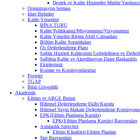
Destek ve Kalite Hizmetler Müdür Yardımcıl
Organizasyon Şeması
İdari Birimler
Kalite Yönetimi
BİNA TURU
Kalite Politikamız/Misyonumuz/Vizyonumuz
Kalite Yönetim Birimi Aktif Çalışanları
Bölüm Kalite Sorumluları
Öz Değerlendirme Planı
Sağlık Hizmeti Kalitesinin Geliştirilmesi ve Değer
Sağlıkta Kalite ve Akreditasyon Daire Başkanlığı
Ekiplerimiz
Komite ve Komisyonlarımız
Projeler
TGAP
Bilgi Güvenliği
Akademik
Eğitim ve ARGE Birimi
Bilimsel Değerlendirme Ekibi Kurulu
Bilimsel Yayın Makale Değerlendirme Komisyonu
EPK(Eğitim Planlama Kurulu)
EPK(Eğitim Planlama Kurulu) Başvuruları
Asistanlık Süreçleri
Eğitim Klinikleri,Eğitim Planları
Staj Başvuruları