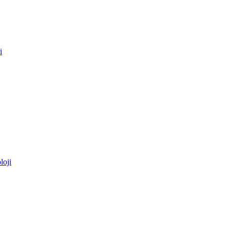
i
loji