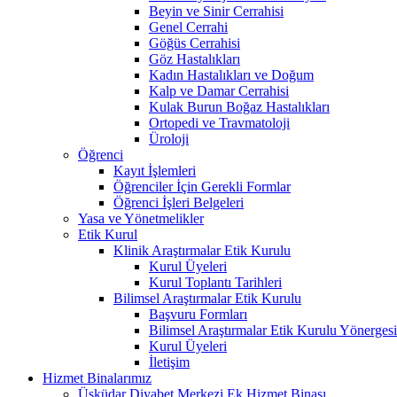
Beyin ve Sinir Cerrahisi
Genel Cerrahi
Göğüs Cerrahisi
Göz Hastalıkları
Kadın Hastalıkları ve Doğum
Kalp ve Damar Cerrahisi
Kulak Burun Boğaz Hastalıkları
Ortopedi ve Travmatoloji
Üroloji
Öğrenci
Kayıt İşlemleri
Öğrenciler İçin Gerekli Formlar
Öğrenci İşleri Belgeleri
Yasa ve Yönetmelikler
Etik Kurul
Klinik Araştırmalar Etik Kurulu
Kurul Üyeleri
Kurul Toplantı Tarihleri
Bilimsel Araştırmalar Etik Kurulu
Başvuru Formları
Bilimsel Araştırmalar Etik Kurulu Yönerges
Kurul Üyeleri
İletişim
Hizmet Binalarımız
Üsküdar Diyabet Merkezi Ek Hizmet Binası