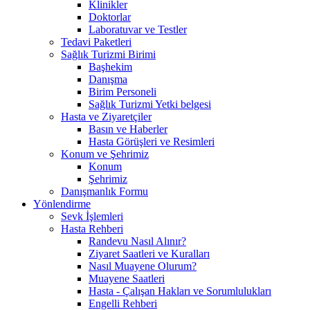
Klinikler
Doktorlar
Laboratuvar ve Testler
Tedavi Paketleri
Sağlık Turizmi Birimi
Başhekim
Danışma
Birim Personeli
Sağlık Turizmi Yetki belgesi
Hasta ve Ziyaretçiler
Basın ve Haberler
Hasta Görüşleri ve Resimleri
Konum ve Şehrimiz
Konum
Şehrimiz
Danışmanlık Formu
Yönlendirme
Sevk İşlemleri
Hasta Rehberi
Randevu Nasıl Alınır?
Ziyaret Saatleri ve Kuralları
Nasıl Muayene Olurum?
Muayene Saatleri
Hasta - Çalışan Hakları ve Sorumlulukları
Engelli Rehberi