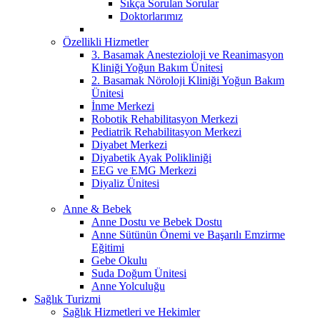
Sıkça Sorulan Sorular
Doktorlarımız
Özellikli Hizmetler
3. Basamak Anestezioloji ve Reanimasyon
Kliniği Yoğun Bakım Ünitesi
2. Basamak Nöroloji Kliniği Yoğun Bakım
Ünitesi
İnme Merkezi
Robotik Rehabilitasyon Merkezi
Pediatrik Rehabilitasyon Merkezi
Diyabet Merkezi
Diyabetik Ayak Polikliniği
EEG ve EMG Merkezi
Diyaliz Ünitesi
Anne & Bebek
Anne Dostu ve Bebek Dostu
Anne Sütünün Önemi ve Başarılı Emzirme
Eğitimi
Gebe Okulu
Suda Doğum Ünitesi
Anne Yolculuğu
Sağlık Turizmi
Sağlık Hizmetleri ve Hekimler