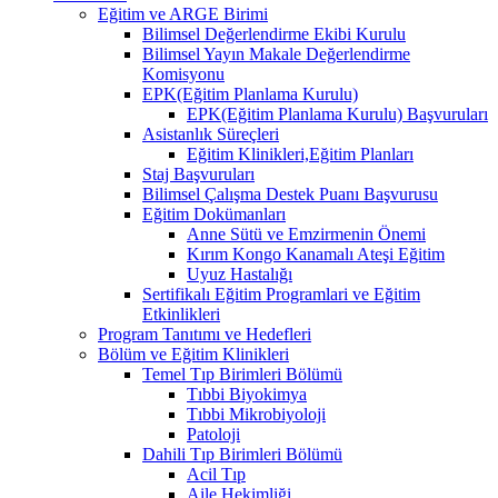
Eğitim ve ARGE Birimi
Bilimsel Değerlendirme Ekibi Kurulu
Bilimsel Yayın Makale Değerlendirme
Komisyonu
EPK(Eğitim Planlama Kurulu)
EPK(Eğitim Planlama Kurulu) Başvuruları
Asistanlık Süreçleri
Eğitim Klinikleri,Eğitim Planları
Staj Başvuruları
Bilimsel Çalışma Destek Puanı Başvurusu
Eğitim Dokümanları
​Anne Sütü ve Emzirmenin Önemi
Kırım Kongo Kanamalı Ateşi Eğitim
Uyuz Hastalığı
Sertifikalı Eğitim Programlari ve Eğitim
Etkinlikleri
Program Tanıtımı ve Hedefleri
Bölüm ve Eğitim Klinikleri
Temel Tıp Birimleri Bölümü
Tıbbi Biyokimya
Tıbbi Mikrobiyoloji
Patoloji
Dahili Tıp Birimleri Bölümü
Acil Tıp
Aile Hekimliği