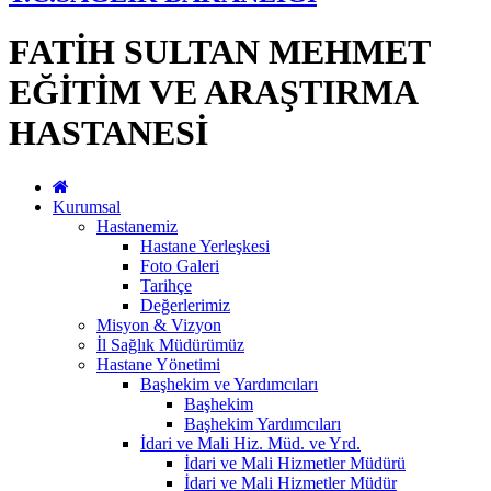
FATİH SULTAN MEHMET
EĞİTİM VE ARAŞTIRMA
HASTANESİ
Kurumsal
Hastanemiz
Hastane Yerleşkesi
Foto Galeri
Tarihçe
Değerlerimiz
Misyon & Vizyon
İl Sağlık Müdürümüz
Hastane Yönetimi
Başhekim ve Yardımcıları
Başhekim
Başhekim Yardımcıları
İdari ve Mali Hiz. Müd. ve Yrd.
İdari ve Mali Hizmetler Müdürü
İdari ve Mali Hizmetler Müdür