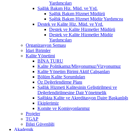
Yardımcıları
Sağlık Bakım Hiz. Müd. ve Yrd.
Sağlık Bakım Hizmet Müdürü
Sağlık Bakım Hizmet Müdür Yardımcısı
Destek ve Kalite Hiz. Müd. ve Yrd.
Destek ve Kalite Hizmetler Müdürü
Destek ve Kalite Hizmetler Müdür
Yardımcıları
Organizasyon Şeması
İdari Birimler
Kalite Yönetimi
BİNA TURU
Kalite Politikamız/Misyonumuz/Vizyonumuz
Kalite Yönetim Birimi Aktif Çalışanları
Bölüm Kalite Sorumluları
Öz Değerlendirme Planı
Sağlık Hizmeti Kalitesinin Geliştirilmesi ve
Değerlendirilmesine Dair Yönetmelik
Sağlıkta Kalite ve Akreditasyon Daire Başkanlığı
Ekiplerimiz
Komite ve Komisyonlarımız
Projeler
TGAP
Bilgi Güvenliği
Akademik