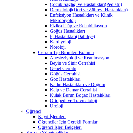
Çocuk Sağlığı ve Hastalıkları(Pediatri)
Dermatoloji(Deri ve Zührevi Hastalıkları)
Enfeksiyon Hastalıkları ve Klinik
Mikrobiyoloji
Fiziksel Tıp ve Rehabilitasyon
Göğüs Hastalıkları
İç Hastalıkları(Dahiliye)
Kardiyoloji
Nöroloji
Cerrahi Tıp Birimleri Bölümü
Anesteziyoloji ve Reanimasyon
Beyin ve Sinir Cerrahisi
Genel Cerrahi
Göğüs Cerrahisi
Göz Hastalıkları
Kadın Hastalıkları ve Doğum
Kalp ve Damar Cerrahisi
Kulak Burun Boğaz Hastalıkları
Ortopedi ve Travmatoloji
Üroloji
Öğrenci
Kayıt İşlemleri
Öğrenciler İçin Gerekli Formlar
Öğrenci İşleri Belgeleri
Yasa ve Yönetmelikler