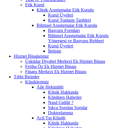
Etik Kurul
Klinik Araştırmalar Etik Kurulu
Kurul Üyeleri
Kurul Toplantı Tarihleri
Bilimsel Araştırmalar Etik Kurulu
Başvuru Formları
Bilimsel Araştırmalar Etik Kurulu
Yönergesi ve Başvuru Rehberi
Kurul Üyeleri
İletişim
Hizmet Binalarımız
Üsküdar Diyabet Merkezi Ek Hizmet Binası
Feriha Öz Ek Hizmet Binası
Finans Merkezi Ek Hizmet Binası
Tıbbi Birimler
Kliniklerimiz
Aile Hekimliği
Klinik Hakkında
Klinikten Haberler
Nasıl Gidilir ?
Sıkça Sorulan Sorular
Doktorlarımız
Acil Tıp Kliniği
Klinik Hakkında