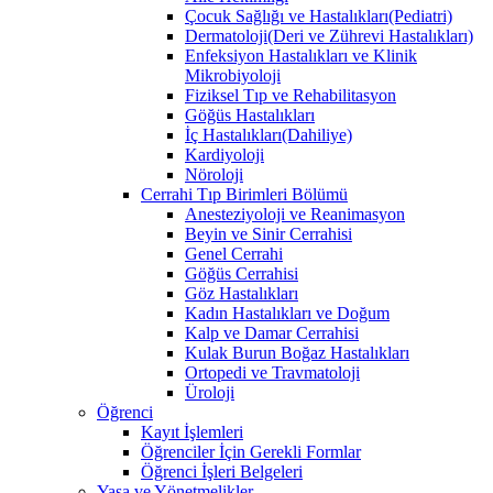
Çocuk Sağlığı ve Hastalıkları(Pediatri)
Dermatoloji(Deri ve Zührevi Hastalıkları)
Enfeksiyon Hastalıkları ve Klinik
Mikrobiyoloji
Fiziksel Tıp ve Rehabilitasyon
Göğüs Hastalıkları
İç Hastalıkları(Dahiliye)
Kardiyoloji
Nöroloji
Cerrahi Tıp Birimleri Bölümü
Anesteziyoloji ve Reanimasyon
Beyin ve Sinir Cerrahisi
Genel Cerrahi
Göğüs Cerrahisi
Göz Hastalıkları
Kadın Hastalıkları ve Doğum
Kalp ve Damar Cerrahisi
Kulak Burun Boğaz Hastalıkları
Ortopedi ve Travmatoloji
Üroloji
Öğrenci
Kayıt İşlemleri
Öğrenciler İçin Gerekli Formlar
Öğrenci İşleri Belgeleri
Yasa ve Yönetmelikler