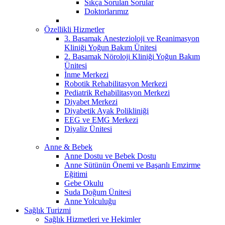
Sıkça Sorulan Sorular
Doktorlarımız
Özellikli Hizmetler
3. Basamak Anestezioloji ve Reanimasyon
Kliniği Yoğun Bakım Ünitesi
2. Basamak Nöroloji Kliniği Yoğun Bakım
Ünitesi
İnme Merkezi
Robotik Rehabilitasyon Merkezi
Pediatrik Rehabilitasyon Merkezi
Diyabet Merkezi
Diyabetik Ayak Polikliniği
EEG ve EMG Merkezi
Diyaliz Ünitesi
Anne & Bebek
Anne Dostu ve Bebek Dostu
Anne Sütünün Önemi ve Başarılı Emzirme
Eğitimi
Gebe Okulu
Suda Doğum Ünitesi
Anne Yolculuğu
Sağlık Turizmi
Sağlık Hizmetleri ve Hekimler