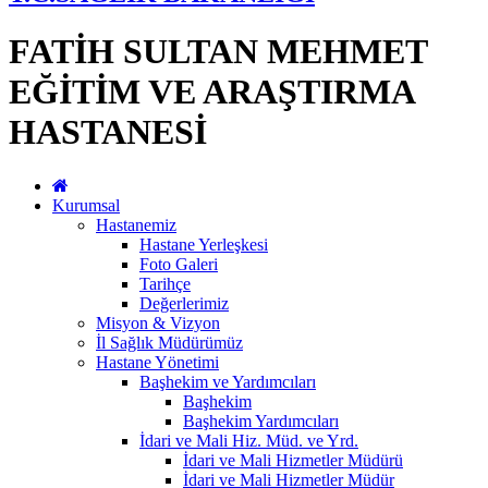
FATİH SULTAN MEHMET
EĞİTİM VE ARAŞTIRMA
HASTANESİ
Kurumsal
Hastanemiz
Hastane Yerleşkesi
Foto Galeri
Tarihçe
Değerlerimiz
Misyon & Vizyon
İl Sağlık Müdürümüz
Hastane Yönetimi
Başhekim ve Yardımcıları
Başhekim
Başhekim Yardımcıları
İdari ve Mali Hiz. Müd. ve Yrd.
İdari ve Mali Hizmetler Müdürü
İdari ve Mali Hizmetler Müdür