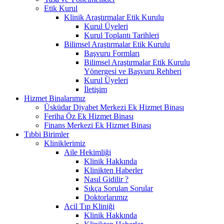
Etik Kurul
Klinik Araştırmalar Etik Kurulu
Kurul Üyeleri
Kurul Toplantı Tarihleri
Bilimsel Araştırmalar Etik Kurulu
Başvuru Formları
Bilimsel Araştırmalar Etik Kurulu
Yönergesi ve Başvuru Rehberi
Kurul Üyeleri
İletişim
Hizmet Binalarımız
Üsküdar Diyabet Merkezi Ek Hizmet Binası
Feriha Öz Ek Hizmet Binası
Finans Merkezi Ek Hizmet Binası
Tıbbi Birimler
Kliniklerimiz
Aile Hekimliği
Klinik Hakkında
Klinikten Haberler
Nasıl Gidilir ?
Sıkça Sorulan Sorular
Doktorlarımız
Acil Tıp Kliniği
Klinik Hakkında