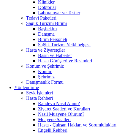
Klinikler
Doktorlar
Laboratuvar ve Testler
Tedavi Paketleri
Sağlık Turizmi Birimi
Başhekim
Danışma
Birim Personeli
Sağlık Turizmi Yetki belgesi
Hasta ve Ziyaretçiler
Basın ve Haberler
Hasta Görüşleri ve Resimleri
Konum ve Şehrimiz
Konum
Şehrimiz
Danışmanlık Formu
Yönlendirme
Sevk İşlemleri
Hasta Rehberi
Randevu Nasıl Alınır?
Ziyaret Saatleri ve Kuralları
Nasıl Muayene Olurum?
Muayene Saatleri
Hasta - Çalışan Hakları ve Sorumlulukları
Engelli Rehberi