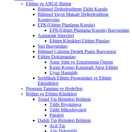
Eğitim ve ARGE Birimi
Bilimsel Değerlendirme Ekibi Kurulu
Bilimsel Yayın Makale Değerlendirme
Komisyonu
EPK(Eğitim Planlama Kurulu)
EPK(Eğitim Planlama Kurulu) Başvuruları
Asistanlık Süreçleri
Eğitim Klinikleri,Eğitim Planları
Staj Başvuruları
Bilimsel Çalışma Destek Puanı Başvurusu
Eğitim Dokümanları
​Anne Sütü ve Emzirmenin Önemi
Kırım Kongo Kanamalı Ateşi Eğitim
Uyuz Hastalığı
Sertifikalı Eğitim Programlari ve Eğitim
Etkinlikleri
Program Tanıtımı ve Hedefleri
Bölüm ve Eğitim Klinikleri
Temel Tıp Birimleri Bölümü
Tıbbi Biyokimya
Tıbbi Mikrobiyoloji
Patoloji
Dahili Tıp Birimleri Bölümü
Acil Tıp
Aile Hekimliği