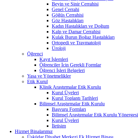
Beyin ve Sinir Cerrahisi
Genel Cerrahi
Göğüs Cerrahisi
Göz Hastalıkları
Kadın Hastalıkları ve Doğum
Kalp ve Damar Cerrahisi
Kulak Burun Boğaz Hastalıkları
Ortopedi ve Travmatoloji
Üroloji
Öğrenci
Kayıt İşlemleri
Öğrenciler İçin Gerekli Formlar
Öğrenci İşleri Belgeleri
Yasa ve Yönetmelikler
Etik Kurul
Klinik Araştırmalar Etik Kurulu
Kurul Üyeleri
Kurul Toplantı Tarihleri
Bilimsel Araştırmalar Etik Kurulu
Başvuru Formları
Bilimsel Araştırmalar Etik Kurulu Yönerges
Kurul Üyeleri
İletişim
Hizmet Binalarımız
Üsküdar Diyabet Merkezi Ek Hizmet Binası