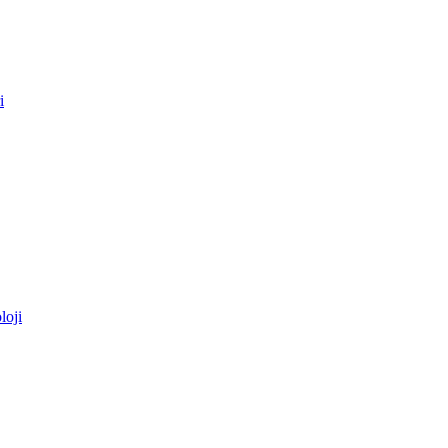
i
loji