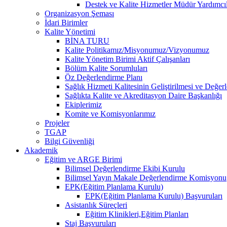
Destek ve Kalite Hizmetler Müdür Yardımcıl
Organizasyon Şeması
İdari Birimler
Kalite Yönetimi
BİNA TURU
Kalite Politikamız/Misyonumuz/Vizyonumuz
Kalite Yönetim Birimi Aktif Çalışanları
Bölüm Kalite Sorumluları
Öz Değerlendirme Planı
Sağlık Hizmeti Kalitesinin Geliştirilmesi ve Değer
Sağlıkta Kalite ve Akreditasyon Daire Başkanlığı
Ekiplerimiz
Komite ve Komisyonlarımız
Projeler
TGAP
Bilgi Güvenliği
Akademik
Eğitim ve ARGE Birimi
Bilimsel Değerlendirme Ekibi Kurulu
Bilimsel Yayın Makale Değerlendirme Komisyonu
EPK(Eğitim Planlama Kurulu)
EPK(Eğitim Planlama Kurulu) Başvuruları
Asistanlık Süreçleri
Eğitim Klinikleri,Eğitim Planları
Staj Başvuruları