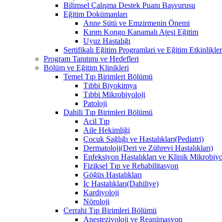
Bilimsel Çalışma Destek Puanı Başvurusu
Eğitim Dokümanları
​Anne Sütü ve Emzirmenin Önemi
Kırım Kongo Kanamalı Ateşi Eğitim
Uyuz Hastalığı
Sertifikalı Eğitim Programlari ve Eğitim Etkinlikler
Program Tanıtımı ve Hedefleri
Bölüm ve Eğitim Klinikleri
Temel Tıp Birimleri Bölümü
Tıbbi Biyokimya
Tıbbi Mikrobiyoloji
Patoloji
Dahili Tıp Birimleri Bölümü
Acil Tıp
Aile Hekimliği
Çocuk Sağlığı ve Hastalıkları(Pediatri)
Dermatoloji(Deri ve Zührevi Hastalıkları)
Enfeksiyon Hastalıkları ve Klinik Mikrobiyo
Fiziksel Tıp ve Rehabilitasyon
Göğüs Hastalıkları
İç Hastalıkları(Dahiliye)
Kardiyoloji
Nöroloji
Cerrahi Tıp Birimleri Bölümü
Anesteziyoloji ve Reanimasyon