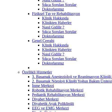
Nasıl Gidilir ?
Sıkça Sorulan Sorular
Doktorlarımız
Fiziksel Tıp ve Rehabilitasyon
Klinik Hakkında
Klinikten Haberler
Nasıl Gidilir ?
Sıkça Sorulan Sorular
Doktorlarımız
Genel Cerrahi
Klinik Hakkında
Klinikten Haberler
Nasıl Gidilir ?
Sıkça Sorulan Sorular
Doktorlarımız
Özellikli Hizmetler
3. Basamak Anestezioloji ve Reanimasyon Kliniğ
2. Basamak Nöroloji Kliniği Yoğun Bakım Ünitesi
İnme Merkezi
Robotik Rehabilitasyon Merkezi
Pediatrik Rehabilitasyon Merkezi
Diyabet Merkezi
Diyabetik Ayak Polikliniği
EEG ve EMG Merkezi