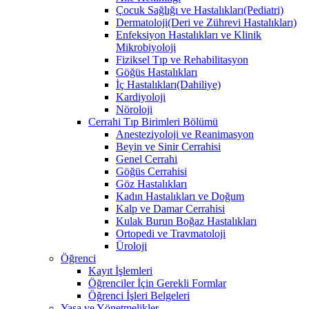
Çocuk Sağlığı ve Hastalıkları(Pediatri)
Dermatoloji(Deri ve Zührevi Hastalıkları)
Enfeksiyon Hastalıkları ve Klinik
Mikrobiyoloji
Fiziksel Tıp ve Rehabilitasyon
Göğüs Hastalıkları
İç Hastalıkları(Dahiliye)
Kardiyoloji
Nöroloji
Cerrahi Tıp Birimleri Bölümü
Anesteziyoloji ve Reanimasyon
Beyin ve Sinir Cerrahisi
Genel Cerrahi
Göğüs Cerrahisi
Göz Hastalıkları
Kadın Hastalıkları ve Doğum
Kalp ve Damar Cerrahisi
Kulak Burun Boğaz Hastalıkları
Ortopedi ve Travmatoloji
Üroloji
Öğrenci
Kayıt İşlemleri
Öğrenciler İçin Gerekli Formlar
Öğrenci İşleri Belgeleri
Yasa ve Yönetmelikler