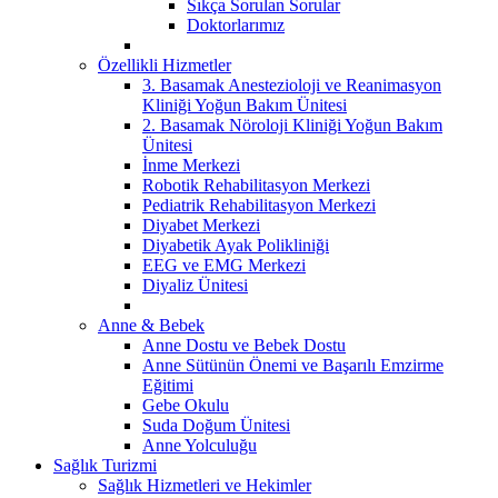
Sıkça Sorulan Sorular
Doktorlarımız
Özellikli Hizmetler
3. Basamak Anestezioloji ve Reanimasyon
Kliniği Yoğun Bakım Ünitesi
2. Basamak Nöroloji Kliniği Yoğun Bakım
Ünitesi
İnme Merkezi
Robotik Rehabilitasyon Merkezi
Pediatrik Rehabilitasyon Merkezi
Diyabet Merkezi
Diyabetik Ayak Polikliniği
EEG ve EMG Merkezi
Diyaliz Ünitesi
Anne & Bebek
Anne Dostu ve Bebek Dostu
Anne Sütünün Önemi ve Başarılı Emzirme
Eğitimi
Gebe Okulu
Suda Doğum Ünitesi
Anne Yolculuğu
Sağlık Turizmi
Sağlık Hizmetleri ve Hekimler