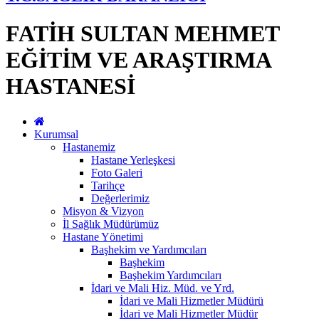
FATİH SULTAN MEHMET
EĞİTİM VE ARAŞTIRMA
HASTANESİ
Kurumsal
Hastanemiz
Hastane Yerleşkesi
Foto Galeri
Tarihçe
Değerlerimiz
Misyon & Vizyon
İl Sağlık Müdürümüz
Hastane Yönetimi
Başhekim ve Yardımcıları
Başhekim
Başhekim Yardımcıları
İdari ve Mali Hiz. Müd. ve Yrd.
İdari ve Mali Hizmetler Müdürü
İdari ve Mali Hizmetler Müdür