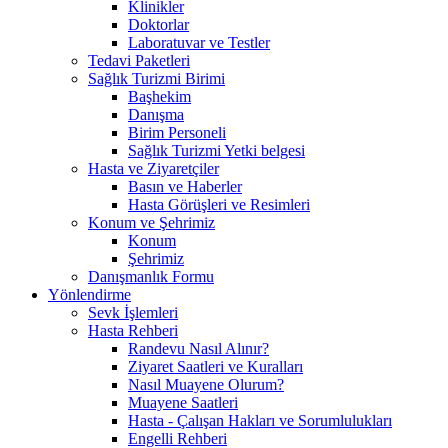
Klinikler
Doktorlar
Laboratuvar ve Testler
Tedavi Paketleri
Sağlık Turizmi Birimi
Başhekim
Danışma
Birim Personeli
Sağlık Turizmi Yetki belgesi
Hasta ve Ziyaretçiler
Basın ve Haberler
Hasta Görüşleri ve Resimleri
Konum ve Şehrimiz
Konum
Şehrimiz
Danışmanlık Formu
Yönlendirme
Sevk İşlemleri
Hasta Rehberi
Randevu Nasıl Alınır?
Ziyaret Saatleri ve Kuralları
Nasıl Muayene Olurum?
Muayene Saatleri
Hasta - Çalışan Hakları ve Sorumlulukları
Engelli Rehberi