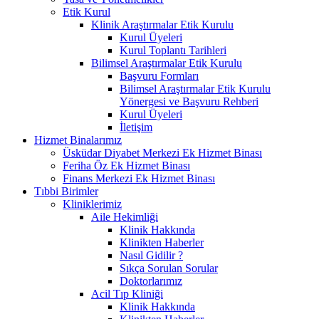
Etik Kurul
Klinik Araştırmalar Etik Kurulu
Kurul Üyeleri
Kurul Toplantı Tarihleri
Bilimsel Araştırmalar Etik Kurulu
Başvuru Formları
Bilimsel Araştırmalar Etik Kurulu
Yönergesi ve Başvuru Rehberi
Kurul Üyeleri
İletişim
Hizmet Binalarımız
Üsküdar Diyabet Merkezi Ek Hizmet Binası
Feriha Öz Ek Hizmet Binası
Finans Merkezi Ek Hizmet Binası
Tıbbi Birimler
Kliniklerimiz
Aile Hekimliği
Klinik Hakkında
Klinikten Haberler
Nasıl Gidilir ?
Sıkça Sorulan Sorular
Doktorlarımız
Acil Tıp Kliniği
Klinik Hakkında