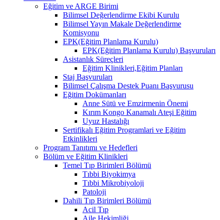
Eğitim ve ARGE Birimi
Bilimsel Değerlendirme Ekibi Kurulu
Bilimsel Yayın Makale Değerlendirme
Komisyonu
EPK(Eğitim Planlama Kurulu)
EPK(Eğitim Planlama Kurulu) Başvuruları
Asistanlık Süreçleri
Eğitim Klinikleri,Eğitim Planları
Staj Başvuruları
Bilimsel Çalışma Destek Puanı Başvurusu
Eğitim Dokümanları
​Anne Sütü ve Emzirmenin Önemi
Kırım Kongo Kanamalı Ateşi Eğitim
Uyuz Hastalığı
Sertifikalı Eğitim Programlari ve Eğitim
Etkinlikleri
Program Tanıtımı ve Hedefleri
Bölüm ve Eğitim Klinikleri
Temel Tıp Birimleri Bölümü
Tıbbi Biyokimya
Tıbbi Mikrobiyoloji
Patoloji
Dahili Tıp Birimleri Bölümü
Acil Tıp
Aile Hekimliği