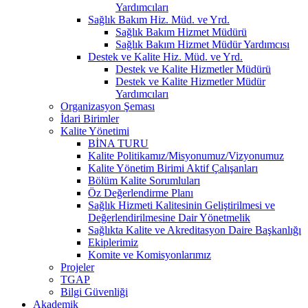
Yardımcıları
Sağlık Bakım Hiz. Müd. ve Yrd.
Sağlık Bakım Hizmet Müdürü
Sağlık Bakım Hizmet Müdür Yardımcısı
Destek ve Kalite Hiz. Müd. ve Yrd.
Destek ve Kalite Hizmetler Müdürü
Destek ve Kalite Hizmetler Müdür
Yardımcıları
Organizasyon Şeması
İdari Birimler
Kalite Yönetimi
BİNA TURU
Kalite Politikamız/Misyonumuz/Vizyonumuz
Kalite Yönetim Birimi Aktif Çalışanları
Bölüm Kalite Sorumluları
Öz Değerlendirme Planı
Sağlık Hizmeti Kalitesinin Geliştirilmesi ve
Değerlendirilmesine Dair Yönetmelik
Sağlıkta Kalite ve Akreditasyon Daire Başkanlığı
Ekiplerimiz
Komite ve Komisyonlarımız
Projeler
TGAP
Bilgi Güvenliği
Akademik